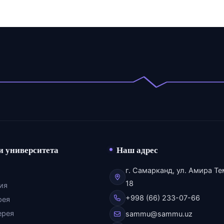
и университета
Наш адрес
г. Самарканд, ул. Амира Те
18
ия
+998 (66) 233-07-66
рея
ерея
sammu@sammu.uz