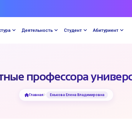
ктура
Деятельность
Cтудент
Абитуриент
тные профессора универс
Главная
Енькова Елена Владимировна