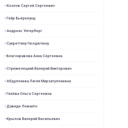
Козлов Сергей Сергеевич
Гейр Бьёрклунд
Андреас Унтерберг
Сукреттину Гюлдютюну
Благонравова Анна Сергеевна
Стрижелецкий Валерий Викторович
Абдуллаева Лагия Мирзатуллаевна
Гилёва Ольга Сергеевна
Давиде Ломанто
Крылов Валерий Васильевич