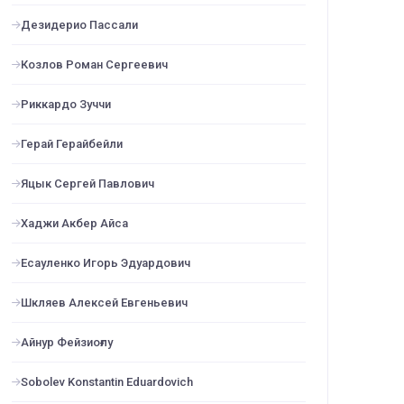
Дезидерио Пассали
Козлов Роман Сергеевич
Риккардо Зуччи
Герай Герайбейли
Яцык Сергей Павлович
Хаджи Акбер Айса
Есауленко Игорь Эдуардович
Шкляев Алексей Евгеньевич
Айнур Фейзиоғлу
Sobolev Konstantin Eduardovich