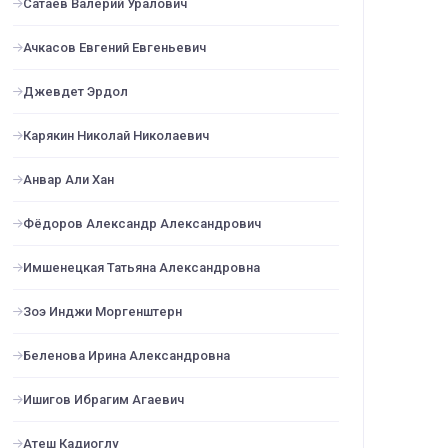
Сатаев Валерий Уралович
Ачкасов Евгений Евгеньевич
Джевдет Эрдол
Карякин Николай Николаевич
Анвар Али Хан
Фёдоров Александр Александрович
Имшенецкая Татьяна Александровна
Зоэ Инджи Моргенштерн
Беленова Ирина Александровна
Ишигов Ибрагим Агаевич
Атеш Кадиоглу