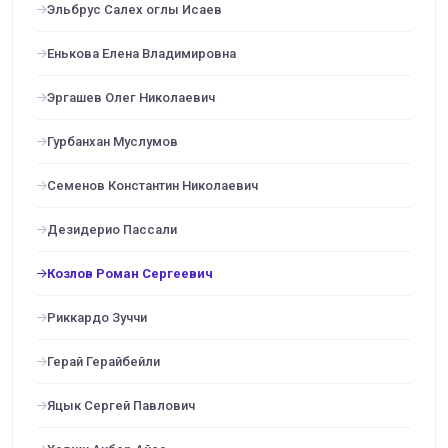
Эльбрус Салех оглы Исаев
Енькова Елена Владимировна
Эргашев Олег Николаевич
Гурбанхан Муслумов
Семенов Константин Николаевич
Дезидерио Пассали
Козлов Роман Сергеевич
Риккардо Зуччи
Герай Герайбейли
Яцык Сергей Павлович