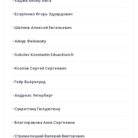
Хаджи Акбер Айса
Есауленко Игорь Эдуардович
Шкляев Алексей Евгеньевич
Айнур Фейзиоғлу
Sobolev Konstantin Eduardovich
Козлов Сергей Сергеевич
Гейр Бьёрклунд
Андреас Унтерберг
Сукреттину Гюлдютюну
Благонравова Анна Сергеевна
Стрижелецкий Валерий Викторович