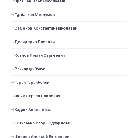
Эргашев Олег Николаевич
Гурбанхан Муслумов
Семенов Константин Николаевич
Дезидерио Пассали
Козлов Роман Сергеевич
Риккардо Зуччи
Герай Герайбейли
Яцык Сергей Павлович
Хаджи Акбер Айса
Есауленко Игорь Эдуардович
Шкляев Алексей Евгеньевич