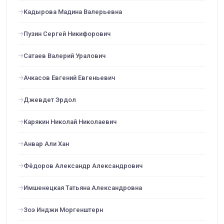
Кадырова Мадина Валерьевна
Пузин Сергей Никифорович
Сатаев Валерий Уралович
Ачкасов Евгений Евгеньевич
Джевдет Эрдол
Карякин Николай Николаевич
Анвар Али Хан
Фёдоров Александр Александрович
Имшенецкая Татьяна Александровна
Зоэ Инджи Моргенштерн