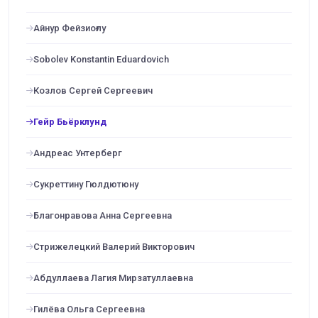
Айнур Фейзиоғлу
Sobolev Konstantin Eduardovich
Козлов Сергей Сергеевич
Гейр Бьёрклунд
Андреас Унтерберг
Сукреттину Гюлдютюну
Благонравова Анна Сергеевна
Стрижелецкий Валерий Викторович
Абдуллаева Лагия Мирзатуллаевна
Гилёва Ольга Сергеевна