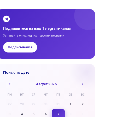
Подпишитесь на наш Telegram-канал
Узнавайте о последних новостях первыми
Подписывайся
Поиск по дате
«
Август 2026
»
ПН
ВТ
СР
ЧТ
ПТ
СБ
ВС
27
28
29
30
31
1
2
7
3
4
5
6
8
9