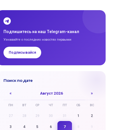
Подпишитесь на наш Telegram-канал
Узнавайте о последних новостях первыми
Подписывайся
Поиск по дате
«
Август 2026
»
ПН
ВТ
СР
ЧТ
ПТ
СБ
ВС
27
28
29
30
31
1
2
7
3
4
5
6
8
9