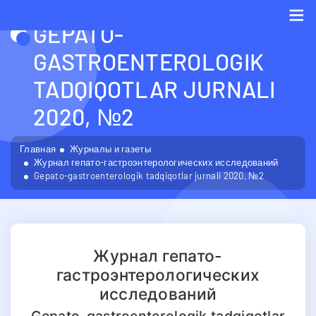
GEPATO-
Me
GASTROENTEROLOGIK
TADQIQOTLAR JURNALI
2020, №2
Главная
Журналы и газеты
Журнал гепато-гастроэнтерологических исследований
Gepato-gastroenterologik tadqiqotlar jurnali 2020, №2
Журнал гепато-
гастроэнтерологических
исследований
Gepato-gastroenterologik tadqiqotlar