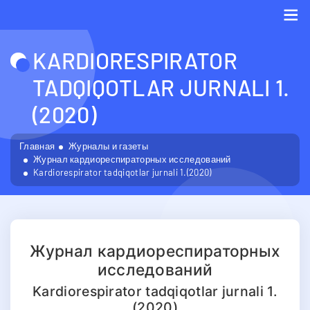
Me
KARDIORESPIRATOR
TADQIQOTLAR JURNALI 1.
(2020)
Главная
Журналы и газеты
Журнал кардиореспираторных исследований
Kardiorespirator tadqiqotlar jurnali 1.(2020)
Журнал кардиореспираторных
исследований
Kardiorespirator tadqiqotlar jurnali 1.
(2020)