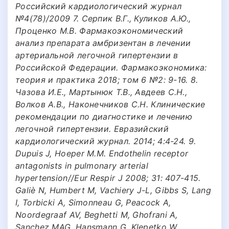
Российский кардиологический журнал
№4(78)/2009 7. Серпик В.Г., Куликов А.Ю.,
Проценко М.В. Фармакоэкономический
анализ препарата амбризентан в лечении
артериальной легочной гипертензии в
Российской Федерации. Фармакоэкономика:
теория и практика 2018; том 6 №2: 9-16. 8.
Чазова И.Е., Мартынюк Т.В., Авдеев С.Н.,
Волков А.В., Наконечников С.Н. Клинические
рекомендации по диагностике и лечению
легочной гипертензии. Евразийский
кардиологический журнал. 2014; 4:4-24. 9.
Dupuis J, Hoeper M.M. Endothelin receptor
antagonists in pulmonary arterial
hypertension//Eur Respir J 2008; 31: 407-415.
Galiè N, Humbert M, Vachiery J-L, Gibbs S, Lang
I, Torbicki A, Simonneau G, Peacock A,
Noordegraaf AV, Beghetti M, Ghofrani A,
Sanchez MAG, Hansmann G, Klepetko W,