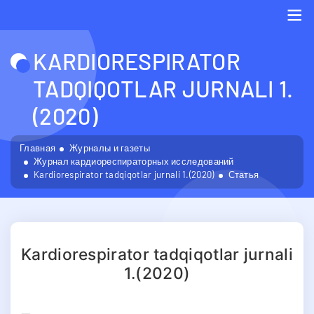
Me
KARDIORESPIRATOR
TADQIQOTLAR JURNALI 1.
(2020)
Главная
Журналы и газеты
Журнал кардиореспираторных исследований
Kardiorespirator tadqiqotlar jurnali 1.(2020)
Статья
Kardiorespirator tadqiqotlar jurnali
1.(2020)