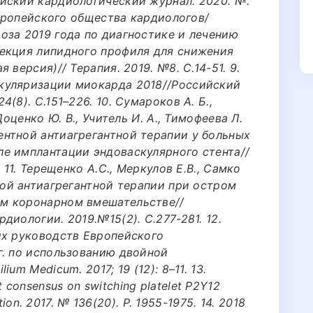
йский кардиологический журнал. 2020. №.
 европейского общества кардиологов/
оза 2019 года по диагностике и лечению
екция липидного профиля для снижения
 версия)// Терапия. 2019. №8. С.14-51. 9.
куляризации миокарда 2018//Российский
(8). С.151–226. 10. Сумароков А. Б.,
Доценко Ю. В., Учитель И. А., Тимофеева Л.
нтной антиагрегантной терапии у больных
е имплантации эндоваскулярного стента//
 11. Терещенко А.С., Меркулов Е.В., Самко
ной антиагрегантной терапии при остром
м коронарном вмешательстве//
диологии. 2019.№15(2). С.277-281. 12.
их руководств Европейского
г. по использованию двойной
um Medicum. 2017; 19 (12): 8–11. 13.
pert consensus on switching platelet P2Y12
ation. 2017. № 136(20). Р. 1955-1975. 14. 2018