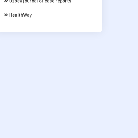
Uzbek journal of case reports
HealthWay