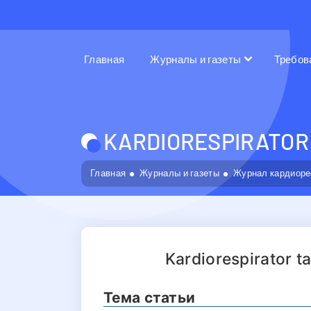
Главная
Журналы и газеты
Требов
KARDIORESPIRATOR 
Главная
Журналы и газеты
Журнал кардиоре
Kardiorespirator ta
Тема статьи