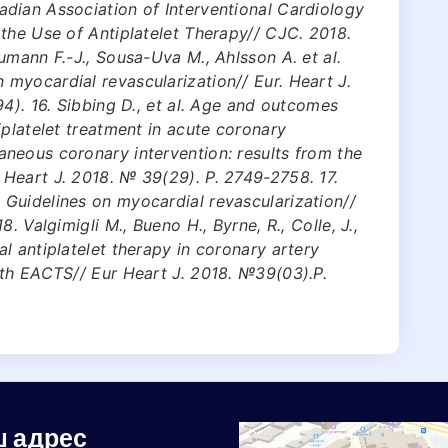
dian Association of Interventional Cardiology
the Use of Antiplatelet Therapy// CJC. 2018.
umann F.-J., Sousa-Uva M., Ahlsson A. et al.
myocardial revascularization// Eur. Heart J.
4). 16. Sibbing D., et al. Age and outcomes
iplatelet treatment in acute coronary
neous coronary intervention: results from the
Heart J. 2018. № 39(29). Р. 2749-2758. 17.
Guidelines on myocardial revascularization//
. Valgimigli M., Bueno H., Byrne, R., Colle, J.,
l antiplatelet therapy in coronary artery
ith EACTS// Eur Heart J. 2018. №39(03).Р.
 адрес