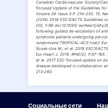
Canadian Cardiovascular Society/Cana
Focused Update of the Guidelines for 
Volume 34. Issue 3.P. 214–233. 15. Ne
(2018) 2018 ESC/EACTS Guidelines on 
(00, 1–96 doi:10.1093/ eurheartj/ehy39
following guided de-escalation of ant
syndrome patients undergoing percuta
randomized TROPICAL-ACS trial// Eur 
Sousa-Uva M., et al. 2018 ESC/EACTS 
Eur Heart J. 2019. №40(2). Р.87-165. 18
et al. 2017 ESC focused update on dua
disease developed in collaboration w
213-260.
Социальные сети
Наш