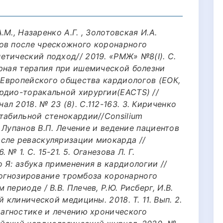
.М., Назаренко А.Г. , Золотовская И.А.
ов после чрескожного коронарного
етический подход// 2019. «РМЖ» №8(I). С.
арная терапия при ишемической болезни
. Европейского общества кардиологов (ЕОК,
рдио-торакальной хирургии(EACTS) //
л 2018. № 23 (8). С.112-163. 3. Кириченко
табильной стенокардии//Consilium
4. Лупанов В.П. Лечение и ведение пациентов
сле реваскуляризации миокарда //
№ 1. С. 15-21. 5. Оганезова Л. Г.
 Я: азбука применения в кардиологии //
 Прогнозирование тромбоза коронарного
периоде / В.В. Плечев, Р.Ю. Рисберг, И.В.
 клинической медицины. 2018. Т. 11. Вып. 2.
иагностике и лечению хронического