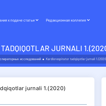
ания к подаче статьи
Редакционная коллегия
TADQIQOTLAR JURNALI 1.(202
спираторных исследований
Kardiorespirator tadqiqotlar jurnali 1.(2020
dqiqotlar jurnali 1.(2020)