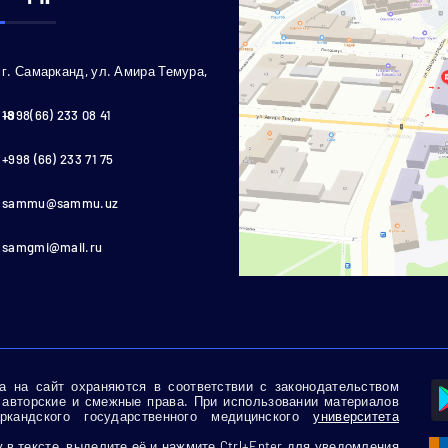
г. Самарканд, ул. Амира Темура,
18
+998(66) 233 08 41
+998 (66) 233 71 75
sammu@sammu.uz
samgmi@mail.ru
 на сайт охраняются в соответствии с законодательством
 авторские и смежные права. При использовании материалов
кандского государственного медицинского
университета
в тексте, выделите её и нажмите Ctrl+Enter для уведомления