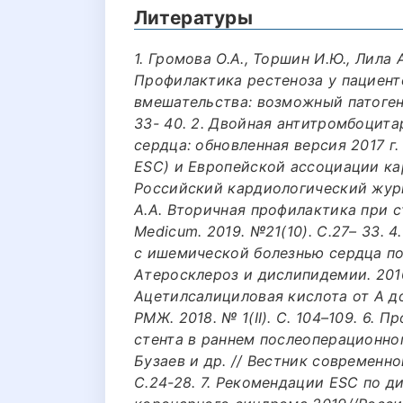
Литературы
1. Громова О.А., Торшин И.Ю., Лила А
Профилактика рестеноза у пациент
вмешательства: возможный патоген
33- 40. 2. Двойная антитромбоцит
сердца: обновленная версия 2017 г
ESC) и Европейской ассоциации ка
Российский кардиологический журна
А.А. Вторичная профилактика при с
Medicum. 2019. №21(10). С.27– 33. 
с ишемической болезнью сердца по
Атеросклероз и дислипидемии. 2016. 
Ацетилсалициловая кислота от А до
РМЖ. 2018. № 1(II). С. 104–109. 6.
стента в раннем послеоперационном 
Бузаев и др. // Вестник современной
С.24-28. 7. Рекомендации ЕSC по д