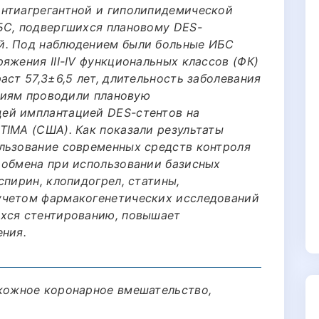
антиагрегантной и гиполипидемической
БС, подвергшихся плановому DES-
й. Под наблюдением были больные ИБС
яжения III-IV функциональных классов (ФК)
аст 57,3±6,5 лет, длительность заболевания
аниям проводили плановую
ей имплантацией DES-стентов на
TIMA (США). Как показали результаты
льзование современных средств контроля
 обмена при использовании базисных
спирин, клопидогрел, статины,
учетом фармакогенетических исследований
ихся стентированию, повышает
ения.
кожное коронарное вмешательство,