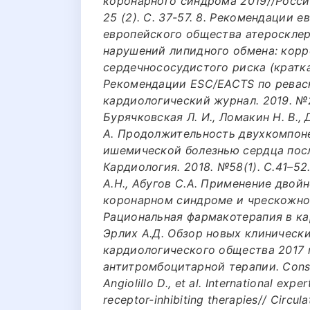
коронарного синдрома 2019//Росси
25 (2). С. 37-57. 8. Рекомендации
европейского общества атеросклер
нарушений липидного обмена: корр
сердечнососудистого риска (краткая
Рекомендации ESC/EACTS по ревас
кардиологический журнал. 2019. №24
Бурячковская Л. И., Ломакин Н. В., 
А. Продолжительность двухкомпоне
ишемической болезнью сердца посл
Кардиология. 2018. №58(1). С.41–52.
А.Н., Абугов С.А. Применение двой
коронарном синдроме и чрескожно
Рациональная фармакотерапия в кар
Эрлих А.Д. Обзор новых клиническ
кардиологического общества 2017 
антитромбоцитарной терапии. Consili
Angiolillo D., et al. International ex
receptor-inhibiting therapies// Circul