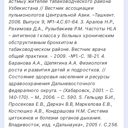
астмыу жителей табаководческого района
Узбекистана // Вестник ассоциации
пульмонологов Центральной Азии. –Ташкент.
2006. Выпуск 9, №1-4.С.61-64. 3. Аралов Н.Р.,
Рахимова Д.А., Рузыбакиев P.M. Частоты HLA
- антигенов I класса у больных хроническим
обструктивным бронхитом в
табаководческом районе. Вестник врача
общей практики. - 2009. -№1.-С. 18-21. 4.
Баранова А.А., Щепягина А.А. Физиология
роста и развития детей и подростков. //
Состояние здоровья населения и ресурсы
здравоохранения Дальневосточного
федералного округа. – (Хабаровск, 2001. – С.
140-170). – М., 2006. – C. 590. 5. Гельцер Б.И.,
Просекова Е.В., Деркач В.В, Маркелова Е.В.,
Костюшко А.В., Кондрашова Н.М. Система
цитокинов и болезни органов дыхания.
Владивосток, изд. «Дальнаука», 2005 г. С.256.