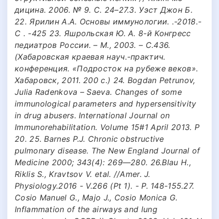
дицина. 2006. № 9. С. 24–27.3. Уэст Джон Б.
22. Ярилин А.А. Основы иммунологии. .-2018.-
С . -425 23. Яшрольская Ю. А. 8-й Конгресс
педиатров России. – М., 2003. – С.436.
(Хабаровская краевая науч.-практич.
конференция. «Подросток на рубеже веков».
Хабаровск, 2011. 200 с.) 24. Bogdan Petrunov,
Julia Radenkova – Saeva. Changes of some
immunological parameters and hypersensitivity
in drug abusers. International Journal on
Immunorehabilitation. Volume 15#1 April 2013. P
20. 25. Barnes P.J. Chronic obstructive
pulmonary disease. The New England Journal of
Medicine 2000; 343(4): 269—280. 26.Blau H.,
Riklis S., Kravtsov V. etal. //Amer. J.
Physiology.2016 - V.266 (Pt 1). - P. 148-155.27.
Cosio Manuel G., Majo J., Cosio Monica G.
Inflammation of the airways and lung