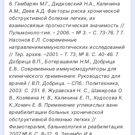
6. Гамбарян М.Г., Дидковский Н.А., Калинина
А.М., Деев А.Д. Факторы риска хронической
обструктивной болезни легких, их
взаимосвязьи прогностическая значимость //
Пульмоноло-гия. – 2006. – № 3. – С. 73-76. 7 7.
Насонов Е.Л. Современные
направленияиммунологических исследований
// Тер. архив. –2001. – Т. 73, № 8. С. 40-46. 7.
Добрица В.П., Ботерашвили Н.М., Добрица
Е.В.. Современные иммуномодуляторы для
клинического применения: Руководство для
врачей / В.П. Добрица. – СПб.: Политехника,
2003. С. 251. 8. Журавская Н. С., Шакирова О.
В., Козявина Н. В., Калинина Е. П., Ходосова К.
К.,Хомич Е. В. Применение углекислых ванн
вреабилитации больных хронической
обструктивной болезнью легких //
Физиотерапия, бальнеология и реабилитация.
2007.№ 6. С. 8–12. 9. Зарембо И.А.