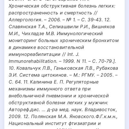
Хроническая обструктивная болезнь легких:
распространенность и смертность //
Аллергология. – 2006. – № 1. – С. 39-43. 12.
Славянская Т.А., Сепиашвили Р.И., Вишняков
М.И., Чихладзе М.В. Иммунологический
мониторинг больных хроническим бронхитом
в динамике восстановительной
иммунореабилитации // Int. J.
Immunorehabilitation. – 1999. N 11. – С. 70-79.].
10. Ковальчук Л.В., Ганьковская Л.В., Рубакова
Э.И. Система цитокинов. – М.: РГМУ. – 2005. –
С. 64. 11. Калинина Е. П. Регуляторные
механизмы иммунного ответа при
внебольничной пневмонии и хронической
обструктивной болезни легких у мужчин:
Автореф.дис. … д-ра мед. наук. Владивосток,
2009. 12. Полянская М.А. Яновского.Ф.Г.к.м.н.,
Национальный институт фтизиатрии и