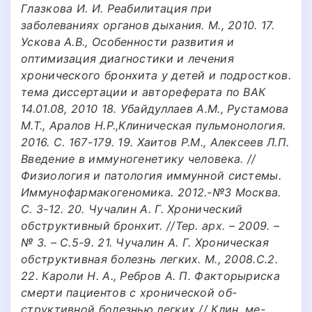
Глазкова И. И. Реабилитация при
заболеваниях органов дыхания. М., 2010. 17.
Ускова А.В., Особенности развития и
оптимизация диагностики и лечения
хронического бронхита у детей и подростков.
тема диссертации и автореферата по ВАК
14.01.08, 2010 18. Убайдуллаев А.М., Рустамова
М.Т., Аралов Н.Р.,Клиническая пульмонология.
2016. С. 167-179. 19. Хаитов Р.М., Алексеев Л.П.
Введение в иммуногенетику человека. //
Физиология и патология иммунной системы.
Иммунофармакогеномика. 2012.-№3 Москва.
С. 3-12. 20. Чучалин А. Г. Хронический
обструктивный бронхит. //Тер. арх. – 2009. –
№ 3. – С.5-9. 21. Чучалин А. Г. Хроническая
обструктивная болезнь легких. М., 2008.С.2.
22. Кароли Н. А., Ребров А. П. Факторыриска
смерти пациентов с хронической об-
структивной болезнью легких // Клин. ме-