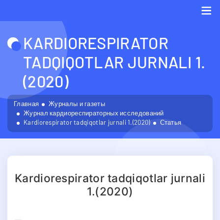
Me
KARDIORESPIRATOR
TADQIQOTLAR JURNALI 1.
(2020)
Главная
Журналы и газеты
Журнал кардиореспираторных исследований
Kardiorespirator tadqiqotlar jurnali 1.(2020)
Статья
Kardiorespirator tadqiqotlar jurnali
1.(2020)