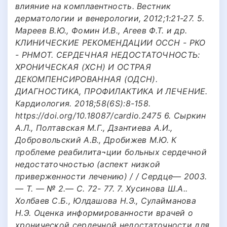
влияние на комплаентность. Вестник
дерматологии и венерологии, 2012;1:21-27. 5.
Мареев В.Ю., Фомин И.В., Агеев Ф.Т. и др.
КЛИНИЧЕСКИЕ РЕКОМЕНДАЦИИ ОССН - РКО
- РНМОТ. СЕРДЕЧНАЯ НЕДОСТАТОЧНОСТЬ:
ХРОНИЧЕСКАЯ (ХСН) И ОСТРАЯ
ДЕКОМПЕНСИРОВАННАЯ (ОДСН).
ДИАГНОСТИКА, ПРОФИЛАКТИКА И ЛЕЧЕНИЕ.
Кардиология. 2018;58(6S):8-158.
https://doi.org/10.18087/cardio.2475 6. Сыркин
А.Л., Полтавская М.Г., Дзантиева А.И.,
Добровольский А.В., Дробижев М.Ю. К
проблеме реабилита¬ции больных сердечной
недостаточностью (аспект низкой
приверженности лечению) / / Сердце— 2003.
— Т. — № 2.— С. 72- 77. 7. Хусинова Ш.А..
Холбаев С.Б., Юлдашова Н.Э., Сулайманова
Н.Э. Оценка информированности врачей о
хронической сердечной недостаточности для