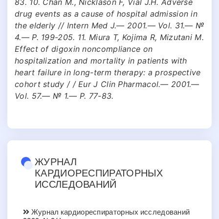
83. 10. Chan M., Nicklason F, Vial J.H. Adverse
drug events as a cause of hospital admission in
the elderly // Intern Med J.— 2001.— Vol. 31.— №
4.— Р. 199-205. 11. Miura T, Kojima R, Mizutani M.
Effect of digoxin noncompliance on
hospitalization and mortality in patients with
heart failure in long-term therapy: a prospective
cohort study / / Eur J Clin Pharmacol.— 2001.—
Vol. 57.— № 1.— Р. 77-83.
ЖУРНАЛ
КАРДИОРЕСПИРАТОРНЫХ
ИССЛЕДОВАНИЙ
Журнал кардиореспираторных исследований