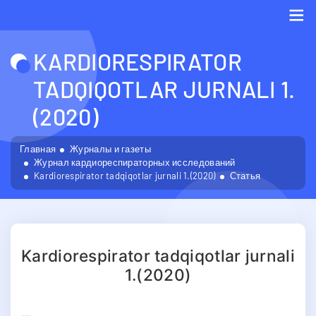
Me
KARDIORESPIRATOR
TADQIQOTLAR JURNALI 1.
(2020)
Главная
Журналы и газеты
Журнал кардиореспираторных исследований
Kardiorespirator tadqiqotlar jurnali 1.(2020)
Статья
Kardiorespirator tadqiqotlar jurnali
1.(2020)