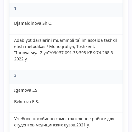
1
Djamaldinova Sh.O.
Adabiyot darslarini muammoli ta`lim asosida tashkil
etish metodikasi/ Monografiya, Toshkent:
"Innovatsiya-Ziyo"УУК:37.091.33:398 КБК:74.268.5
2022 y.
2
Igamova I.S.
Bekirova E.S.
Учебное пособиепо самостоятельное работе для
студентов медицинских вузов.2021 y.