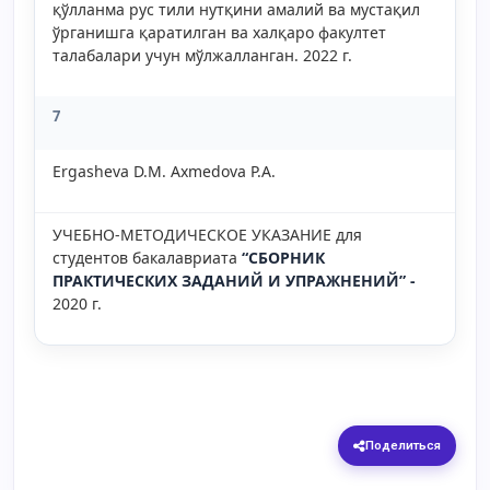
қўлланма рус тили нутқини амалий ва мустақил
ўрганишга қаратилган ва халқаро факултет
талабалари учун мўлжалланган. 2022 г.
7
Ergasheva D.M. Axmedova P.A.
УЧЕБНО-МЕТОДИЧЕСКОЕ УКАЗАНИЕ для
студентов бакалавриата
“СБОРНИК
ПРАКТИЧЕСКИХ ЗАДАНИЙ И УПРАЖНЕНИЙ” -
2020 г.
Поделиться