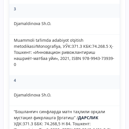
3
Djamaldinova Sh.O.
Muammoli ta’limda adabiyot o’qitish
metodikasi/Monografiya, УЎК:371.3 КБК:74.268.5 Ҳ-
Тошкент: «Инновацион ривожлантириш
нашриёт-матбаа уйи», 2021, ISBN 978-9943-73939-
0
4
Djamaldinova Sh.O.
“Бошланғич синфларда матн таҳлили орқали
мустақил фикрлашга ўргатиш” /
ДАРСЛИК
УДК:371.3 ББК: 74.268,5 Н 84. Тошкент: