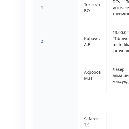
DCs-
Т
Toxirova
1
интелл
F.O.
такоми
13.00.0
Kubayev
"Tibbiy
2
A.E
metodik
jarayoni
Лазер
Ахроров
алмаш
М.Н
махсулд
Safarov
T.S.,