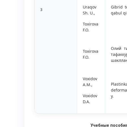
Uraqov
Gibrid t
3
Sh. U.,
qabul qi
Toxirova
F.O.
Олий т
Toxirova
тафакк
F.O.
шаклла
Voxidov
Plasti
A.M.,
deformat
Voxidov
y.
D.A.
Учебные пособи