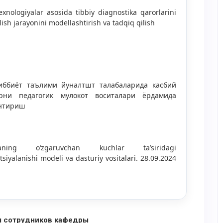
exnologiyalar asosida tibbiy diagnostika qarorlarini
lish jarayonini modellashtirish va tadqiq qilish
иббиёт таълими йуналтшт талабаларида касбий
урни педагогик мулокот воситалари ёрдамида
нтириш
nkaning o‘zgaruvchan kuchlar ta’siridagi
siyalanishi modeli va dasturiy vositalari. 28.09.2024
я сотрудников кафедры