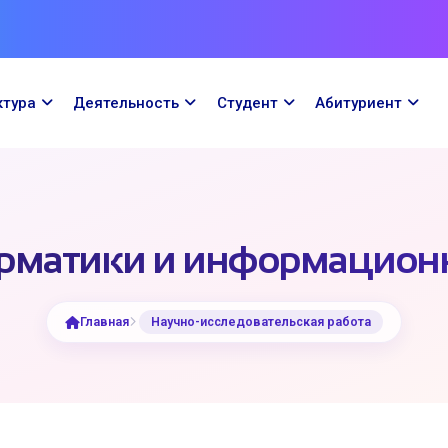
ктура
Деятельность
Cтудент
Абитуриент
рматики и информационн
Главная
Научно-исследовательская работа