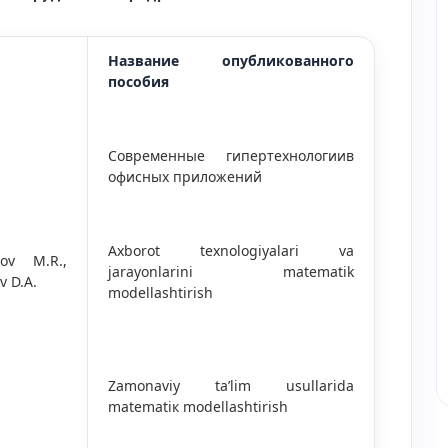
Название опубликованного
пособия
Современные гипертехнологиив
офисных приложений
Axborot texnologiyalari va
kov M.R.,
jarayonlarini matematik
v D.A.
modellashtirish
Zаmonаviy tа’lim usullаridа
mаtemаtiк modellаshtirish