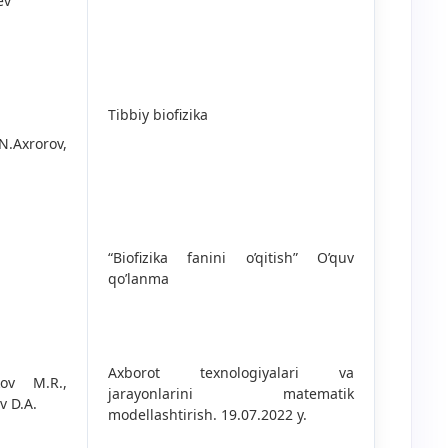
ev
Tibbiy biofizika
Axrorov,
“Biofizika fanini o’qitish” O’quv
qo’lanma
Axborot texnologiyalari va
kov M.R.,
jarayonlarini matematik
v D.A.
modellashtirish. 19.07.2022 y.