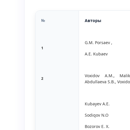
№
Авторы
G.M. Porsaev ,
1
A.E. Kubaev
Voxidov A.M., Mali
2
Abdullaeva S.B., Voxido
Кubаyev А.E.
Sodiqov N.O
Bozorov E. X.