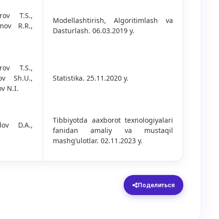
rov T.S.,
Modellashtirish, Algoritimlash va
mov R.R.,
Dasturlash. 06.03.2019 y.
rov T.S.,
ov Sh.U.,
Statistika. 25.11.2020 y.
v N.I.
Tibbiyotda aaxborot texnologiyalari
dov D.A.,
fanidan amaliy va mustaqil
mashg’ulotlar. 02.11.2023 y.
Поделиться