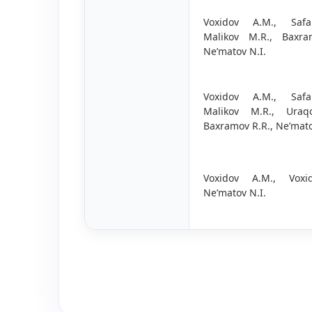
Voxidov A.M., Safa
Malikov M.R., Baxra
Ne’matov N.I.
Voxidov A.M., Safa
Malikov M.R., Uraq
Baxramov R.R., Ne’mato
Voxidov A.M., Voxi
Ne’matov N.I.