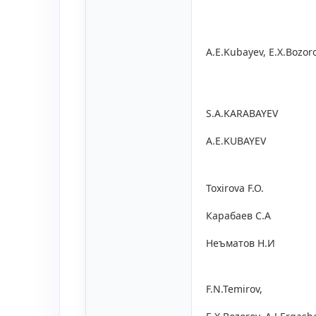
А.E.Kubаyev, E.X.Bozor
S.A.KARABAYEV
A.E.KUBAYEV
Toxirova F.O.
Карабаев С.А
Неъматов Н.И
F.N.Temirov,