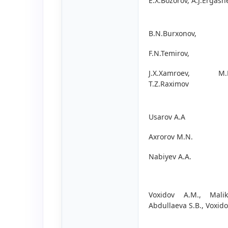
E.X.Bozorov, A.J.Ergash
B.N.Burxonov,
F.N.Temirov,
J.X.Xamroev, M.N.
T.Z.Raximov
Usarov A.A
Axrorov M.N.
Nabiyev A.A.
Voxidov A.M., Mali
Abdullaeva S.B., Voxido