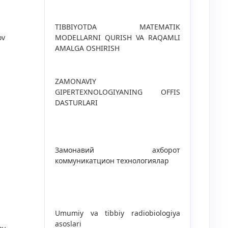
ТIBBIYOTDA МATEMATIK
ov
MODELLARNI QURISH VA RAQAMLI
AMALGA OSHIRISH
ZAMONAVIY
GIPERTEXNOLOGIYANING OFFIS
DASTURLARI
Замонавий ахборот
коммуникатцион технологиялар
Umumiy va tibbiy radiobiologiya
asoslari