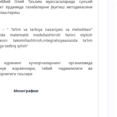
иббий Олий Таълим муассасаларида сунъий
ект ёрдамида талабаларни ўқитиш методикасини
ллаштириш
2 – “ Ta’lim va tarbiya nazariyasi va metodikasi”
otda matematik modellashtirish fanini o’qitish
asini takomillashtirish,integratsiyaasosida ta'lim
ga tadbiq qilish"
 нурининг кучкорчаларнинг организмида
инув жараёнлари, табий чидамлилиги ва
орлигига таъсири
Монографии