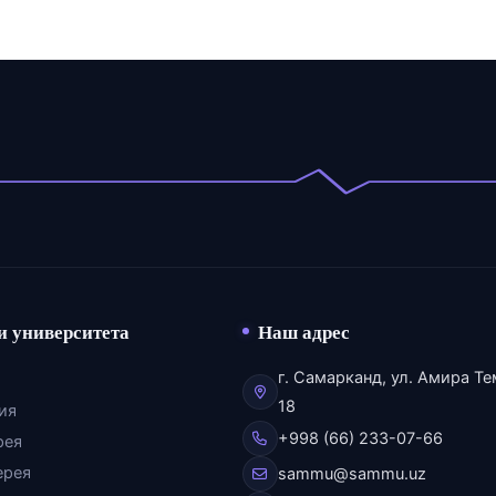
и университета
Наш адрес
г. Самарканд, ул. Амира Те
18
ия
+998 (66) 233-07-66
рея
ерея
sammu@sammu.uz