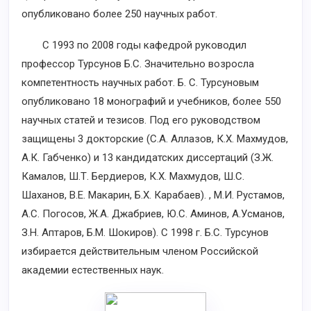
опубликовано более 250 научных работ.
С 1993 по 2008 годы кафедрой руководил
профессор Турсунов Б.С. Значительно возросла
компетентность научных работ. Б. С. Турсуновым
опубликовано 18 монографий и учебников, более 550
научных статей и тезисов. Под его руководством
защищены 3 докторские (С.А. Аллазов, К.Х. Махмудов,
А.К. Габченко) и 13 кандидатских диссертаций (З.Ж.
Камалов, Ш.Т. Бердиеров, К.Х. Махмудов, Ш.С.
Шаханов, В.Е. Макарин, Б.Х. Карабаев). , М.И. Рустамов,
А.С. Погосов, Ж.А. Джабриев, Ю.С. Аминов, А.Усманов,
З.Н. Аптаров, Б.М. Шокиров). С 1998 г. Б.С. Турсунов
избирается действительным членом Российской
академии естественных наук.