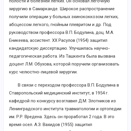
полости и болезней легких. Он основал легочную
хирургию в Самарканде. Широкое распространение
получили операции у больных эхинококкозом легких,
абсцессом легкого, гнойным плевритом и др. Под
руководством профессора В.П. Бодулина, доц. М.А.
Еникеева, ассистент. ХХ Расулов (1954) защитил
кандидатскую диссертацию. Улучшилась научно-
педагогическая работа. Из Ташкента была вызвана
доцент Л.М. Обухова, которой поручили организовать
курс челюстно-лицевой хирургии.
В связи с переходом профессора В.П. Бодулина в
Ставропольский медицинский институт, в 1954 г.
кафедрой по конкурсу возглавил Д.М. Злотников из
Ленинградского института травматологии и ортопедии
им. Р.Р. Вредена. Здесь он проработал 2 года. В это
время осел. А.З. Вахидов (1955) защитил