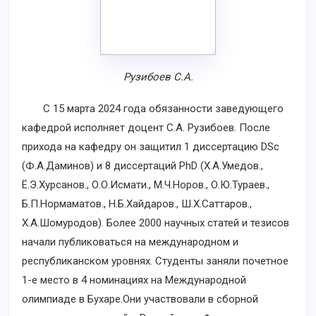
Рузибоев С.А.
С 15 марта 2024 года обязанности заведующего
кафедрой исполняет доцент С.А. Рузибоев. После
прихода на кафедру он защитил 1 диссертацию DSc
(Ф.А.Даминов) и 8 диссертаций PhD (Х.А.Умедов.,
Ё.Э.Хурсанов., О.О.Исмати., М.Ч.Норов., О.Ю.Тураев.,
Б.П.Нормаматов., Н.Б.Хайдаров., Ш.Х.Саттаров.,
Х.А.Шомуродов). Более 2000 научных статей и тезисов
начали публиковаться на международном и
республиканском уровнях. Студенты заняли почетное
1-е место в 4 номинациях на Международной
олимпиаде в Бухаре.Они участвовали в сборной