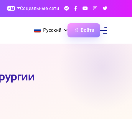
Социальные сети
Русский
Войти
рургии