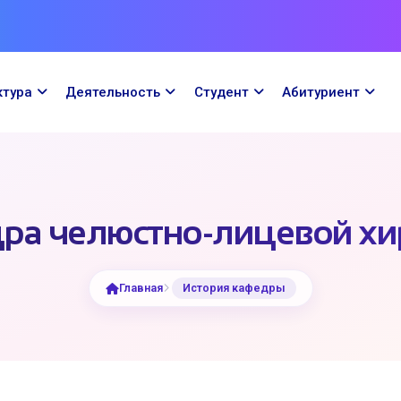
ктура
Деятельность
Cтудент
Абитуриент
ра челюстно-лицевой хи
Главная
История кафедры