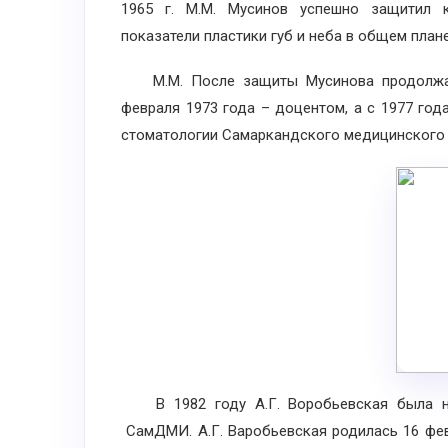
1965 г. М.М. Мусинов успешно защитил 
показатели пластики губ и неба в общем план
М.М. После защиты Мусинова продолжал р
февраля 1973 года – доцентом, а с 1977 го
стоматологии Самаркандского медицинского 
В 1982 году А.Г. Воробьевская была на
СамДМИ. А.Г. Варобьевская родилась 16 фев