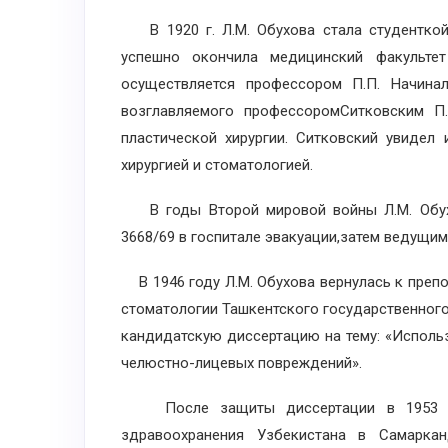
В 1920 г. Л.М. Обухова стала студенткой 
успешно окончила медицинский факульте
осуществляется профессором П.П. Начинал
возглавляемого профессоромСитковским П
пластической хирургии. Ситковский увидел
хирургией и стоматологией.
В годы Второй мировой войны Л.М. Обух
3668/69 в госпитале эвакуации,затем ведущи
В 1946 году Л.М. Обухова вернулась к препо
стоматологии Ташкентского государственного
кандидатскую диссертацию на тему: «Использ
челюстно-лицевых повреждений».
После защиты диссертации в 1953 г. 
здравоохранения Узбекистана в Самаркан