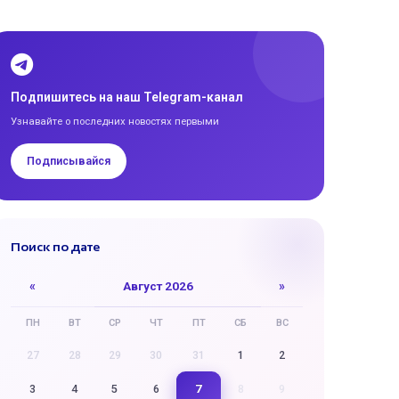
Подпишитесь на наш Telegram-канал
Узнавайте о последних новостях первыми
Подписывайся
Поиск по дате
«
Август 2026
»
ПН
ВТ
СР
ЧТ
ПТ
СБ
ВС
27
28
29
30
31
1
2
7
3
4
5
6
8
9