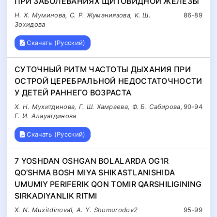
ПРИ ЗАБОЛЕВАНИЯХ ЩИТОВИДНОЙ ЖЕЛЕЗЫ
Н. Х. Муминова, С. Р. Жуманиязова, К. Ш.
86-89
Зохидова
Скачать (Русский)
СУТОЧНЫЙ РИТМ ЧАСТОТЫ ДЫХАНИЯ ПРИ
ОСТРОЙ ЦЕРЕБРАЛЬНОЙ НЕДОСТАТОЧНОСТИ
У ДЕТЕЙ РАННЕГО ВОЗРАСТА
Х. Н. Мухитдинова, Г. Ш. Хамраева, Ф. Б. Cабирова,
90-94
Г. И. Алауатдинова
Скачать (Русский)
7 YOSHDAN OSHGAN BOLALARDA OG‘IR
QO‘SHMA BOSH MIYA SHIKASTLANISHIDA
UMUMIY PERIFERIK QON TOMIR QARSHILIGINING
SIRKADIYANLIK RITMI
X. N. Muxitdinova1, A. Y. Shomurodov2
95-99