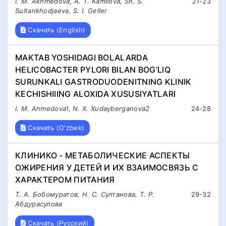
I. M. Akhmedova, A. T. Kamilova, Sh. S.
21-23
Sultankhodjaeva, S. I. Geller
Скачать (English)
MAKTAB YOSHIDAGI BOLALARDA
HELICOBACTER PYLORI BILAN BOG‘LIQ
SURUNKALI GASTRODUODENITNING KLINIK
KECHISHIIING ALOXIDA XUSUSIYATLARI
I. M. Ahmedova1, N. X. Xudayberganova2
24-28
Скачать (O'zbek)
КЛИНИКО - МЕТАБОЛИЧЕСКИЕ АСПЕКТЫ
ОЖИРЕНИЯ У ДЕТЕЙ И ИХ ВЗАИМОСВЯЗЬ С
ХАРАКТЕРОМ ПИТАНИЯ
Т. А. Бобомуратов, Н. С. Султанова, Т. Р.
29-32
Абдурасулова
Скачать (Русский)