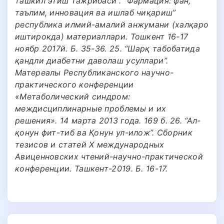
ташкил этиш тажрибаси”. “Фармация: фан,
таълим, инновация ва ишлаб чиқариш”
республика илмий-амалий анжумани (халқаро
иштирокда) материаллари. Тошкент 16-17
ноябр 2017й. Б. 35-36. 25. “Шарқ табобатида
қандли диабетни даволаш усуллари”.
Матереалы Республиканского научно-
практического конференции
«Метаболический синдром:
междисциплинарные проблемы и их
решения». 14 марта 2013 года. 169 б. 26. “Ал-
қонун фит-тиб ва Қонун ул-илож”. Сборник
тезисов и статей Х международных
Авиценновских чтений-научно-практической
конференции. Ташкент-2019. Б. 16-17.