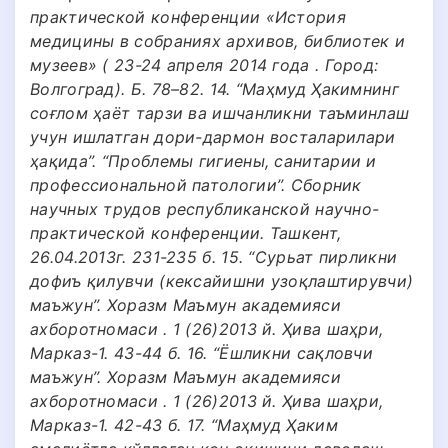
практической конференции «История
медицины в собраниях архивов, библиотек и
музеев» ( 23-24 апреля 2014 года . Город:
Волгоград). Б. 78–82. 14. “Маҳмуд Ҳакимнинг
соғлом ҳаёт тарзи ва ишчанликни таъминлаш
учун ишлатган дори-дармон восталарилари
ҳақида”. “Проблемы гигиены, санитарии и
профессиональной патологии”. Сборник
научных трудов республиканской научно-
практической конференции. Ташкент,
26.04.2013г. 231-235 б. 15. “Сурьат пирликни
дофиъ қилувчи (кексайишни узоқлаштирувчи)
маъжун”. Хоразм Маъмун академияси
ахборотномаси . 1 (26)2013 й. Ҳива шаҳри,
Марказ-1. 43-44 б. 16. “Ёшликни сақловчи
маъжун”. Хоразм Маъмун академияси
ахборотномаси . 1 (26)2013 й. Ҳива шаҳри,
Марказ-1. 42-43 б. 17. “Маҳмуд Ҳаким