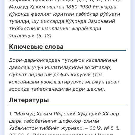
Маҳмуд Ҳаким яшаган 1850-1930 йилларда
Қўқонда фаолият юритган табиблар рўйхати
тузилди, шу йилларда Қўқонда Замонавий
тиббиётнинг шаклланиш жараёнлари
ўрганилди (5, 13).
Ключевые слова
Дори-дармонлардан тутқаноқ касаллигини
даволаш учун ишлатиладиган воситалар,
Сурьат пирликни дофиъ қилувчи (тез
кексайишни узоқлаштирувчи) маъжун (асал
асосида тайёрланадиган дори шакли),
Литературы
1. “Маҳмуд Ҳаким Яйфоний Хўқандий XX аср
шарқ табобатининг шифокор-олими”
Ўзбекистон тиббиёт журнали. – 2012. № 5 б.