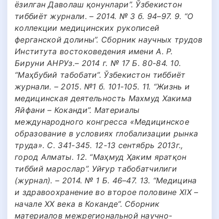
ёзилган Даволаш қонунлари”. Ўзбекистон
тиббиёт журнали. – 2014. № 3 б. 94–97. 9. “О
коллекции медицинских рукописей
ферганской долины”. Сборник научных трудов
Института востоковедения имени А. Р.
Бируни АНРУз.– 2014 г. № 17 Б. 80-84. 10.
“Маҳбубий табобати”. Ўзбекистон тиббиёт
журнали. – 2015. №1 б. 101-105. 11. “Жизнь и
медицинская деятельность Махмуд Хакима
Яйфани – Коканди”. Материалы
международного конгресса «Медицинское
образование в условиях глобализации рынка
труда». С. 341-345. 12-13 сентябрь 2013г.,
город Алматы. 12. “Маҳмуд Ҳаким яратқон
тиббий марослар”. Уйғур табобатчилиги
(журнал). – 2014. № 1 Б. 46–47. 13. “Медицина
и здравоохранение во второе половине XIX –
начале XX века в Коканде”. Сборник
материалов межрегиональной научно-