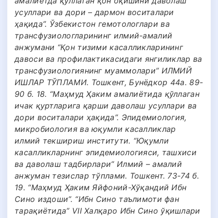
амалиётда қўллаган қон оқишини даволаш
усуллари ва дори – дармон воситалари
ҳақида”. Ўзбекистон гемотологлари ва
трансфузиологларининг илмий-амалий
анжумани “Қон тизими касалликларининг
давоси ва профилактикасидаги янгиликлар ва
трансфузиологиянинг муаммолари” ИЛМИЙ
ИШЛАР ТЎПЛАМИ. Тошкент, Бунёдкор 44а. 89-
90 б. 18. “Маҳмуд Ҳаким амалиётида қўллаган
ичак қуртларига қарши даволаш усуллари ва
дори воситалари ҳақида”. Эпидемиология,
микробиология ва юқумли касалликлар
илмий текшириш институти. “Юқумли
касалликларнинг эпидемиологияси, ташхиси
ва даволаш тадбирлари” Илмий – амалий
анжуман тезислар тўплами. Тошкент. 73-74 б.
19. “Маҳмуд Ҳаким Яйфоний-Хўқандий Ибн
Сино издоши”. “Ибн Сино таълимоти фан
тарақиётида” VII Халқаро Ибн Сино ўқишлари