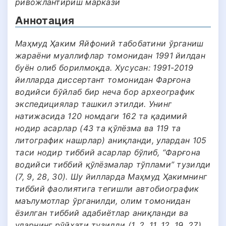
ривожлантириш маркази
Аннотация
Маҳмуд Ҳаким Яйфоний табобатини ўрганиш
жараёни муаллифлар томонидан 1991 йилдан
буён олиб борилмоқда. Хусусан: 1991-2019
йилларда диссертант томонидан Фарғона
водийси бўйлаб бир неча бор археографик
экспедициялар ташкил этилди. Унинг
натижасида 120 номдаги 162 та қадимий
нодир асарлар (43 та қўлёзма ва 119 та
литографик нашрлар) аниқланди, улардан 105
таси нодир тиббий асарлар бўлиб, “Фарғона
водийси тиббий қўлёзмалар тўплами” тузилди
(7, 9, 28, 30). Шу йилларда Маҳмуд Ҳакимнинг
тиббий фаолиятига тегишли автобиографик
маълумотлар ўрганилди, олим томонидан
ёзилган тиббий адабиётлар аниқланди ва
уларнинг рўйҳати тузилди (1, 2, 11, 12, 19, 27).