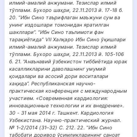
илмий-амалий анжумани. Тезислар илмий
тўплами. Бухоро шаҳри, 22.11.2013 й. 17-18 б.
20. “Ибн Сино таърифлаган маъжуни сум ва
унинг издошлари томонидан яратилган
шакллари”. “Ибн Сино таълимоти фан
тарақиётида” VII Халқаро Ибн Сино ўқишлари
илмий-амалий анжумани. Тезислар илмий
тўплами. Бухоро шаҳри, 22.11.2013 й. 105-106
б. 21. “Анаънавий ўзбекистон тиббиётида юрак
касалликларини даволашнинг умумий
қоидалари ва асосий дори воситалари
хақида”. Республиканская научно-
практическая конференция с международным
участием. «Современная кардиология:
инновационные технологии и их внедрение».
30 - 31 мая 2014 г. Ташкент. Kардиология
Узбекистана. Научно-практический журнал.
№ 1–2/2014 (31–32) С. 212. 22. “Ибн Сино
табобати доривор ўсимликларининг саноат