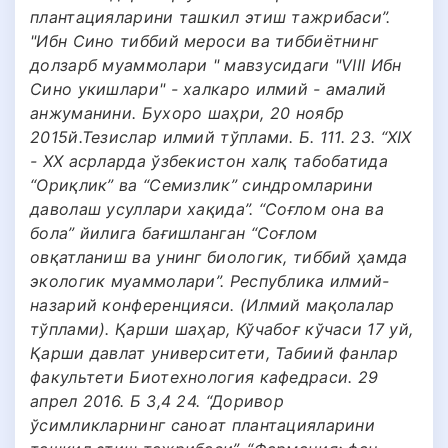
плантацияларини ташкил этиш тажрибаси”.
"Ибн Сино тиббий мероси ва тиббиётнинг
долзарб муаммолари " мавзусидаги "VIII Ибн
Сино укишлари" - халкаро илмий - амалий
анжуманини. Бухоро шаҳри, 20 ноябр
2015й.Тезислар илмий тўплами. Б. 111. 23. “ХIХ
- ХХ асрларда ўзбекистон халқ табобатида
“Ориқлик” ва “Семизлик” синдромларини
даволаш усуллари хақида”. “Соғлом она ва
бола” йилига бағишланган “Соғлом
овқатланиш ва унинг биологик, тиббий ҳамда
экологик муаммолари”. Республика илмий-
назарий конференцияси. (Илмий мақолалар
тўплами). Қарши шаҳар, Кўчабоғ кўчаси 17 уй,
Қарши давлат университети, Табиий фанлар
факультети Биотехнология кафедраси. 29
апрел 2016. Б 3,4 24. “Доривор
ўсимликларнинг саноат плантацияларини