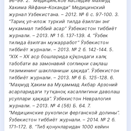
96-99. 2. “Медицинское наследие Махмуд
Хакима Яйфани–Коканди” Медицинский
журнал Узбекистана. – 2012. № 6 с. 97-100. 3.
“Тариқ ул-илож туркий тилда ёзилган энг
мукаммал тиббий асар” Ўзбекистон тиббиёт
журнали. – 2013. № 1 б. 137-139. 4. “Ўзбек
тилида ёзилган мужарработ” Ўзбекистон
тиббиёт журнали. – 2013. № 2 б. 142-144. 5.
“ХIХ – ХХ аср бошларида қўқондаги халқ
табобати ва замонавий соғлиқни сақлаш
тизимининг шаклланиши ҳақида”. Ўзбекистон
тиббиёт журнали. – 2013. № 6 Б. 125-128. 6.
“Маҳмуд Ҳаким ва Муҳаммад Акбар Арзоний
асарларидаги тутқаноқ касаллигини даволаш
усуллари ҳақида”. Ўзбекистон Невралогия
журнали. – 2013. № 4 (56) Б. 64. 7.
“Медицинские рукописи ферганской долины”.
Ўзбекистон тиббиёт журнали. – 2014. № 2 б.
171–172. 8. “Тиб қонунларидан 1000 кейин