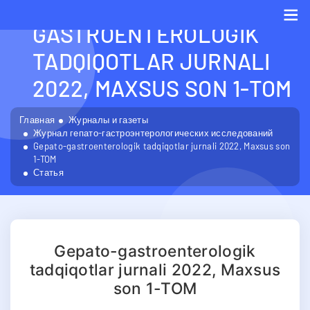
GEPATO-
GASTROENTEROLOGIK
Me
TADQIQOTLAR JURNALI
2022, MAXSUS SON 1-TOM
Главная
Журналы и газеты
Журнал гепато-гастроэнтерологических исследований
Gepato-gastroenterologik tadqiqotlar jurnali 2022, Maxsus son
1-TOM
Статья
Gepato-gastroenterologik
tadqiqotlar jurnali 2022, Maxsus
son 1-TOM