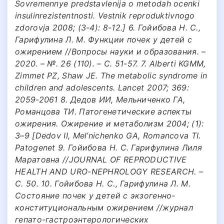
Sovremennye predstavlenija o metodah ocenki
insulinrezistentnosti. Vestnik reproduktivnogo
zdorovja 2008; (3-4): 8-12.] 6. Гойибова Н. С.,
Гарифулина Л. М. Функции почек у детей с
ожирением //Вопросы науки и образования. –
2020. – №. 26 (110). – С. 51-57. 7. Alberti KGMM,
Zimmet PZ, Shaw JE. The metabolic syndrome in
children and adolescents. Lancet 2007; 369:
2059-2061 8. Дедов ИИ, Мельниченко ГА,
Романцова ТИ. Патогенетические аспекты
ожирения. Ожирение и метаболизм 2004; (1):
3–9 [Dedov II, Mel’nichenko GA, Romancova TI.
Patogenet 9. Гойибова Н. С. Гарифулина Лиля
Маратовна //JOURNAL OF REPRODUCTIVE
HEALTH AND URO-NEPHROLOGY RESEARCH. –
С. 50. 10. Гойибова Н. С., Гарифулина Л. М.
Состояние почек у детей с экзогенно-
конституциональным ожирением //журнал
гепато-гастроэнтерологических