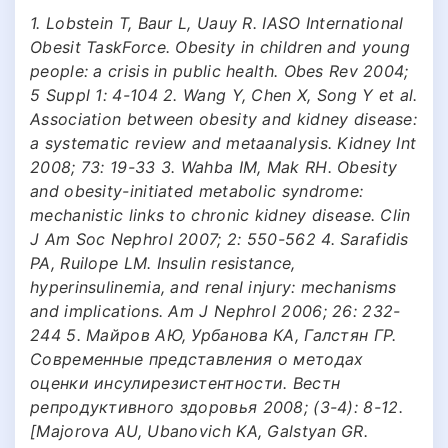
1. Lobstein T, Baur L, Uauy R. IASO International
Obesit TaskForce. Obesity in children and young
people: a crisis in public health. Obes Rev 2004;
5 Suppl 1: 4-104 2. Wang Y, Chen X, Song Y et al.
Association between obesity and kidney disease:
a systematic review and metaanalysis. Kidney Int
2008; 73: 19-33 3. Wahba IM, Mak RH. Obesity
and obesity-initiated metabolic syndrome:
mechanistic links to chronic kidney disease. Clin
J Am Soc Nephrol 2007; 2: 550-562 4. Sarafidis
PA, Ruilope LM. Insulin resistance,
hyperinsulinemia, and renal injury: mechanisms
and implications. Am J Nephrol 2006; 26: 232-
244 5. Майров АЮ, Урбанова КА, Галстян ГР.
Современные представления о методах
оценки инсулирезистентности. Вестн
репродуктивного здоровья 2008; (3-4): 8-12.
[Majorova AU, Ubanovich KA, Galstyan GR.