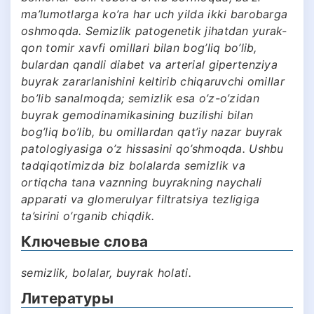
ma’lumotlarga ko’ra har uch yilda ikki barobarga
oshmoqda. Semizlik patogenetik jihatdan yurak-
qon tomir xavfi omillari bilan bog’liq bo’lib,
bulardan qandli diabet va arterial gipertenziya
buyrak zararlanishini keltirib chiqaruvchi omillar
bo’lib sanalmoqda; semizlik esa o’z-o’zidan
buyrak gemodinamikasining buzilishi bilan
bog’liq bo’lib, bu omillardan qat’iy nazar buyrak
patologiyasiga o’z hissasini qo’shmoqda. Ushbu
tadqiqotimizda biz bolalarda semizlik va
ortiqcha tana vaznning buyrakning naychali
apparati va glomerulyar filtratsiya tezligiga
ta’sirini o’rganib chiqdik.
Ключевые слова
semizlik, bolalar, buyrak holati.
Литературы