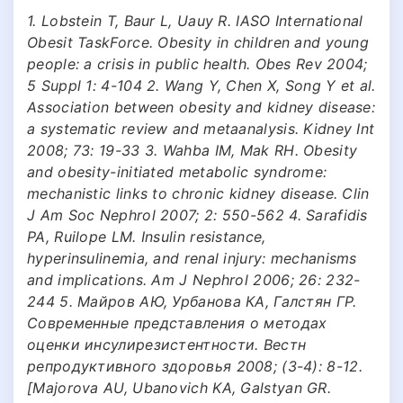
1. Lobstein T, Baur L, Uauy R. IASO International
Obesit TaskForce. Obesity in children and young
people: a crisis in public health. Obes Rev 2004;
5 Suppl 1: 4-104 2. Wang Y, Chen X, Song Y et al.
Association between obesity and kidney disease:
a systematic review and metaanalysis. Kidney Int
2008; 73: 19-33 3. Wahba IM, Mak RH. Obesity
and obesity-initiated metabolic syndrome:
mechanistic links to chronic kidney disease. Clin
J Am Soc Nephrol 2007; 2: 550-562 4. Sarafidis
PA, Ruilope LM. Insulin resistance,
hyperinsulinemia, and renal injury: mechanisms
and implications. Am J Nephrol 2006; 26: 232-
244 5. Майров АЮ, Урбанова КА, Галстян ГР.
Современные представления о методах
оценки инсулирезистентности. Вестн
репродуктивного здоровья 2008; (3-4): 8-12.
[Majorova AU, Ubanovich KA, Galstyan GR.