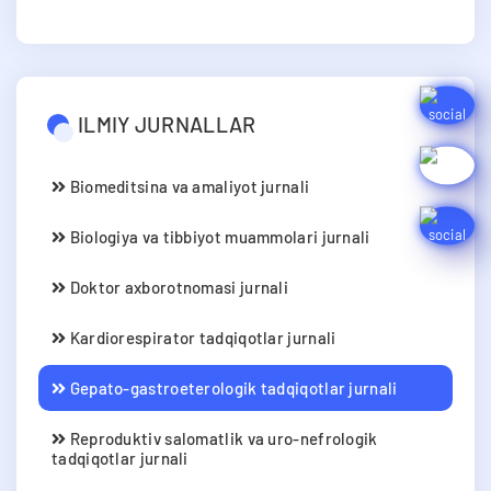
ILMIY JURNALLAR
Biomeditsina va amaliyot jurnali
Biologiya va tibbiyot muammolari jurnali
Doktor axborotnomasi jurnali
Kardiorespirator tadqiqotlar jurnali
Gepato-gastroeterologik tadqiqotlar jurnali
Reproduktiv salomatlik va uro-nefrologik
tadqiqotlar jurnali