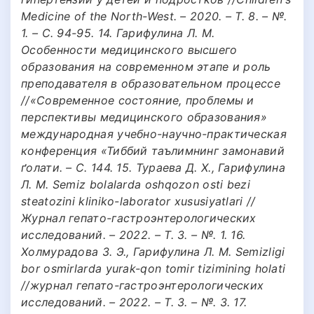
Medicine of the North-West. – 2020. – Т. 8. – №.
1. – С. 94-95. 14. Гарифулина Л. М.
Особенности медицинского высшего
образования на современном этапе и роль
преподавателя в образовательном процессе
//«Современное состояние, проблемы и
перспективы медицинского образования»
международная учебно-научно-практическая
конференция «Тиббий таълимнинг замонавий
ґолати. – С. 144. 15. Тураева Д. Х., Гарифулина
Л. М. Semiz bolаlаrdа oshqozon osti bezi
steаtozini kliniko-lаborаtor xususiyatlаri //
Журнал гепато-гастроэнтерологических
исследований. – 2022. – Т. 3. – №. 1. 16.
Холмурадова З. Э., Гарифулина Л. М. Semizligi
bor osmirlarda yurak-qon tomir tizimining holati
//журнал гепато-гастроэнтерологических
исследований. – 2022. – Т. 3. – №. 3. 17.