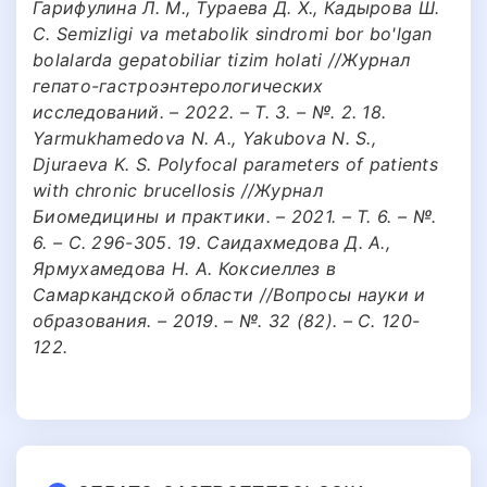
Гарифулина Л. М., Тураева Д. Х., Кадырова Ш.
С. Semizligi va metabolik sindromi bor bo'lgan
bolalarda gepatobiliar tizim holati //Журнал
гепато-гастроэнтерологических
исследований. – 2022. – Т. 3. – №. 2. 18.
Yarmukhamedova N. A., Yakubova N. S.,
Djuraeva K. S. Рolyfocal parameters of patients
with chronic brucellosis //Журнал
Биомедицины и практики. – 2021. – Т. 6. – №.
6. – С. 296-305. 19. Саидахмедова Д. А.,
Ярмухамедова Н. А. Коксиеллез в
Самаркандской области //Вопросы науки и
образования. – 2019. – №. 32 (82). – С. 120-
122.