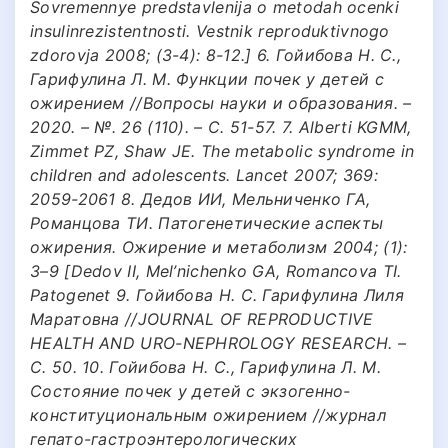
Sovremennye predstavlenija o metodah ocenki
insulinrezistentnosti. Vestnik reproduktivnogo
zdorovja 2008; (3-4): 8-12.] 6. Гойибова Н. С.,
Гарифулина Л. М. Функции почек у детей с
ожирением //Вопросы науки и образования. –
2020. – №. 26 (110). – С. 51-57. 7. Alberti KGMM,
Zimmet PZ, Shaw JE. The metabolic syndrome in
children and adolescents. Lancet 2007; 369:
2059-2061 8. Дедов ИИ, Мельниченко ГА,
Романцова ТИ. Патогенетические аспекты
ожирения. Ожирение и метаболизм 2004; (1):
3–9 [Dedov II, Mel’nichenko GA, Romancova TI.
Patogenet 9. Гойибова Н. С. Гарифулина Лиля
Маратовна //JOURNAL OF REPRODUCTIVE
HEALTH AND URO-NEPHROLOGY RESEARCH. –
С. 50. 10. Гойибова Н. С., Гарифулина Л. М.
Состояние почек у детей с экзогенно-
конституциональным ожирением //журнал
гепато-гастроэнтерологических