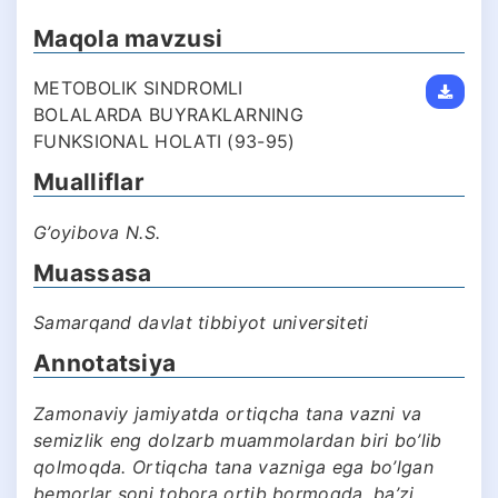
Maqola mavzusi
METOBOLIK SINDROMLI
BOLALARDA BUYRAKLARNING
FUNKSIONAL HOLATI (93-95)
Mualliflar
G’oyibova N.S.
Muassasa
Samarqand davlat tibbiyot universiteti
Annotatsiya
Zamonaviy jamiyatda ortiqcha tana vazni va
semizlik eng dolzarb muammolardan biri bo’lib
qolmoqda. Ortiqcha tana vazniga ega bo’lgan
bemorlar soni tobora ortib bormoqda, ba’zi