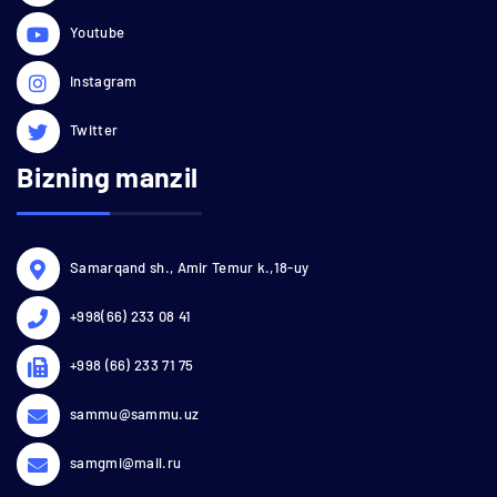
Youtube
Instagram
Twitter
Bizning manzil
Samarqand sh., Amir Temur k.,18-uy
+998(66) 233 08 41
+998 (66) 233 71 75
sammu@sammu.uz
samgmi@mail.ru