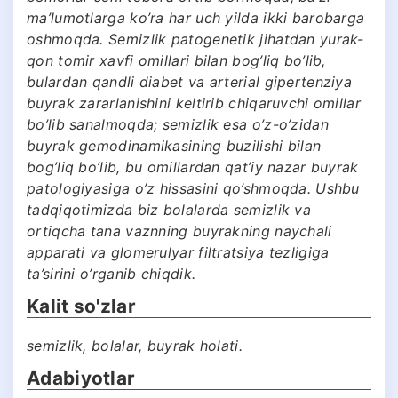
ma’lumotlarga ko’ra har uch yilda ikki barobarga
oshmoqda. Semizlik patogenetik jihatdan yurak-
qon tomir xavfi omillari bilan bog’liq bo’lib,
bulardan qandli diabet va arterial gipertenziya
buyrak zararlanishini keltirib chiqaruvchi omillar
bo’lib sanalmoqda; semizlik esa o’z-o’zidan
buyrak gemodinamikasining buzilishi bilan
bog’liq bo’lib, bu omillardan qat’iy nazar buyrak
patologiyasiga o’z hissasini qo’shmoqda. Ushbu
tadqiqotimizda biz bolalarda semizlik va
ortiqcha tana vaznning buyrakning naychali
apparati va glomerulyar filtratsiya tezligiga
ta’sirini o’rganib chiqdik.
Kalit so'zlar
semizlik, bolalar, buyrak holati.
Adabiyotlar