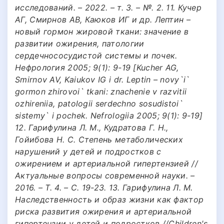
исследований. – 2022. – т. 3. – №. 2. 11. Кучер
АГ, Смирнов АВ, Каюков ИГ и др. Лептин –
новый гормон жировой ткани: значение в
развитии ожирения, патологии
сердечнососудистой системы и почек.
Нефрология 2005; 9(1): 9-19 [Kucher AG,
Smirnov AV, Kaiukov IG i dr. Leptin – novy`i`
gormon zhirovoi` tkani: znachenie v razvitii
ozhireniia, patologii serdechno sosudistoi`
sistemy` i pochek. Nefrologiia 2005; 9(1): 9-19]
12. Гарифулина Л. М., Кудратова Г. Н.,
Гойибова Н. С. Степень метаболических
нарушений у детей и подростков с
ожирением и артериальной гипертензией //
Актуальные вопросы современной науки. –
2016. – Т. 4. – С. 19-23. 13. Гарифулина Л. М.
Наследственность и образ жизни как фактор
риска развития ожирения и артериальной
гипертензии у детей и подростков //Children's