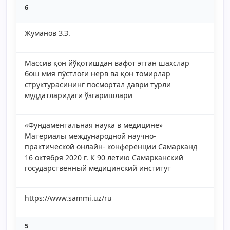
6
Жуманов З.Э.
Массив қон йўқотишдан вафот этган шахслар
бош мия пўстлоғи нерв ва қон томирлар
структурасининг посмортал даври турли
муддатларидаги ўзгаришлари
«Фундаментальная наука в медицине»
Материалы международной научно-
практической онлайн- конференции Самарканд
16 октября 2020 г. К 90 летию Самарканский
государственный медицинский институт
https://www.sammi.uz/ru
5