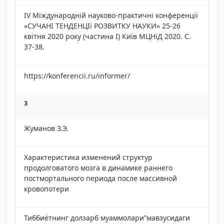
IV Мiждународнiй науково-практичнi конференцiï
«СУЧАHI ТЕНДЕНЦIï РОЗВИТКУ НАУКИ» 25-26
квiтня 2020 року (частина I) Киïв МЦНiД 2020. С.
37-38.
https://konferencii.ru/informer/
3
Жуманов З.Э.
Характеристика изменений структур
продолговатого мозга в динамике раннего
постмортального периода после массивной
кровопотери
Тиббиётнинг долзарб муаммолари”мавзусидаги