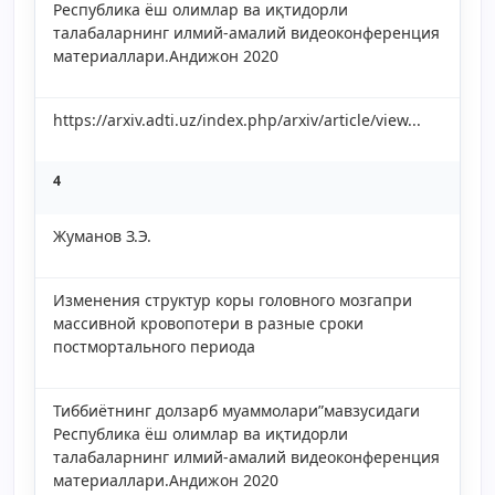
Республика ёш олимлар ва иқтидорли
талабаларнинг илмий-амалий видеоконференция
материаллари.Андижон 2020
https://arxiv.adti.uz/index.php/arxiv/article/view...
4
Жуманов З.Э.
Изменения структур коры головного мозгапри
массивной кровопотери в разные сроки
постмортального периода
Тиббиётнинг долзарб муаммолари”мавзусидаги
Республика ёш олимлар ва иқтидорли
талабаларнинг илмий-амалий видеоконференция
материаллари.Андижон 2020