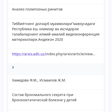
Анализ полипозных ринитов
Тиббиётнинг долзарб муаммолари”мавзусидаги
Республика ёш олимлар ва иқтидорли
талабаларнинг илмий-амалий видеоконференция
материаллари.Андижон 2020
https://arxiv.adti.uz/i
ndex.php/arxiv/article/view...
7
Хамидова Ф.М., Исмаилов Ж.М.
Состав бронхиального секрета при
бронхоэктатической болезни у детей