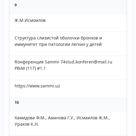
9
Ж.М.Исмоилов
Структура слизистой оболочки бронхов и
иммунитет при патологии легких у детей
Rонференция Sammi-74stud.konferen@mail.ru
PBiM (117) #1.1
https://www.sammi.uz
10
Хамидова Ф.М., Аманова Г.У., Исмаилов Ж.М.,
Ураков К.Н.