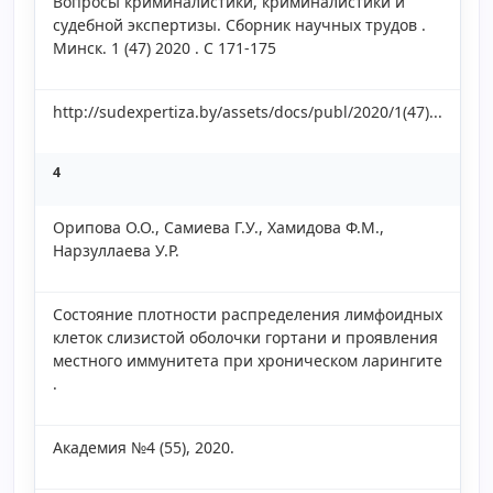
Вопросы криминалистики, криминалистики и
судебной экспертизы. Сборник научных трудов .
Минск. 1 (47) 2020 . С 171-175
http://sudexpertiza.by/assets/docs/publ/2020/1(47)...
4
Орипова О.О., Самиева Г.У., Хамидова Ф.М.,
Нарзуллаева У.Р.
Состояние плотности распределения лимфоидных
клеток слизистой оболочки гортани и проявления
местного иммунитета при хроническом ларингите
.
Академия №4 (55), 2020.