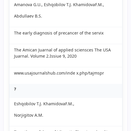
Amanova G.U., Eshqobilov T.J. KhamidovaF.M.,
Abdullaev B.S.
The early diagnosis of precancer of the servix
The Amican Juarnal of applied sciensces The USA
Juarnal. Volume 2.Issiue 9, 2020
www.usajournalshub.com/inde x.php/tajmspr
7
Eshqobilov T.J. KhamidovaF.M.,
Norjigitov A.M.