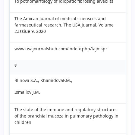
To pothomarfology of idiopatic fibrosing alveolits
The Amican Juarnal of medical sciensces and
farmaseutical research. The USA Juarnal. Volume
2.Issiue 9, 2020
www.usajournalshub.com/inde x.php/tajmspr
8
Blinova S.A., KhamidovaF.M.,
Ismailov J.M.
The state of the immune and regulatory structures
of the branchial mucoza in pulmonary pathology in
children