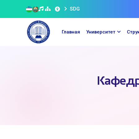
SDG
Главная
Университет
Стру
Кафедр