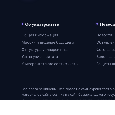
Об университете
Новост
Общая информация
Новости
Миссия и видение будущего
Объявлен
Структура университета
Фотогале
Устав университета
Видеогал
Университетские сертификаты
Защиты д
Все права защищены. Все права на сайт охраняются в 
материалов сайта ссылка на сайт Самаркандского гос
Внимание! Если вы нашли ошибку в тексте, выделите 
© SamMU Education 2026