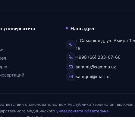
и университета
Наш адрес
г. Самарканд, ул. Амира Те
18
ия
+998 (66) 233-07-66
рея
ерея
sammu@sammu.uz
иссертаций
samgmi@mail.ru
соответствии с законодательством Республики Узбекистан, включая
ударственного медицинского
университета обязательна
её и нажмите Ctrl+Enter для уведомления администрации
О сайт