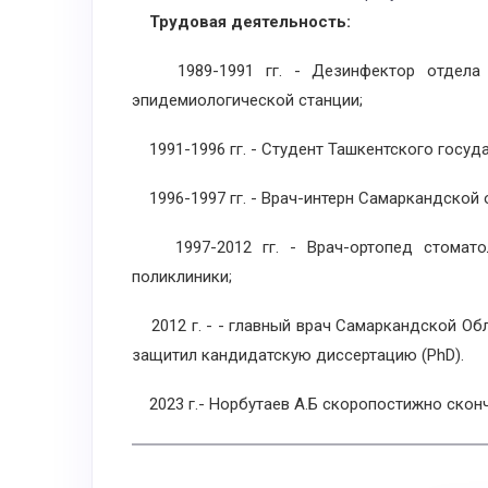
Трудовая деятельность:
1989-1991 гг. - Дезинфектор отдела па
эпидемиологической станции;
1991-1996 гг. - Студент Ташкентского госуд
1996-1997 гг. - Врач-интерн Самаркандской 
1997-2012 гг. - Врач-ортопед стоматол
поликлиники;
2012 г. - - главный врач Самаркандской Обл
защитил кандидатскую диссертацию (
PhD
).
2023 г.- Норбутаев А.Б скоропостижно сконч