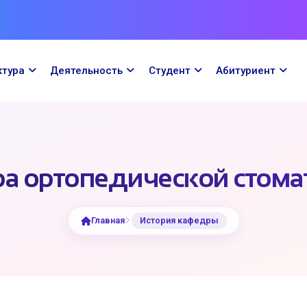
ктура
Деятельность
Cтудент
Абитуриент
а ортопедической стома
Главная
История кафедры