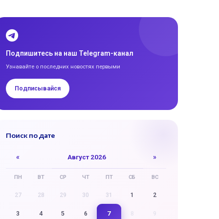
Подпишитесь на наш Telegram-канал
Узнавайте о последних новостях первыми
Подписывайся
Поиск по дате
«
Август 2026
»
ПН
ВТ
СР
ЧТ
ПТ
СБ
ВС
27
28
29
30
31
1
2
7
3
4
5
6
8
9