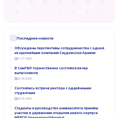
24
25
26
27
28
29
30
31
1
2
3
4
5
6
Последние новости
Обсуждены перспективы сотрудничества с одной
из крупнейших компаний Саудовской Аравии
31.07.2026
В СамГМУ торжественно состоялся вечер
выпускников
23.06.2026
Состоялась встреча ректора с одарёнными
студентами
23.06.2026
Студенты и руководство университета приняли
участие в церемонии открытия нового корпуса
MEROS International Hospital