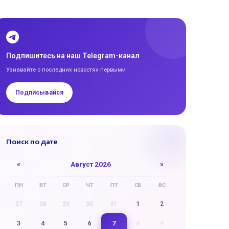
Подпишитесь на наш Telegram-канал
Узнавайте о последних новостях первыми
Подписывайся
Поиск по дате
«
Август 2026
»
ПН
ВТ
СР
ЧТ
ПТ
СБ
ВС
27
28
29
30
31
1
2
7
3
4
5
6
8
9