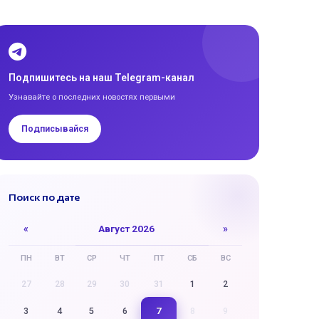
Подпишитесь на наш Telegram-канал
Узнавайте о последних новостях первыми
Подписывайся
Поиск по дате
«
Август 2026
»
ПН
ВТ
СР
ЧТ
ПТ
СБ
ВС
27
28
29
30
31
1
2
7
3
4
5
6
8
9