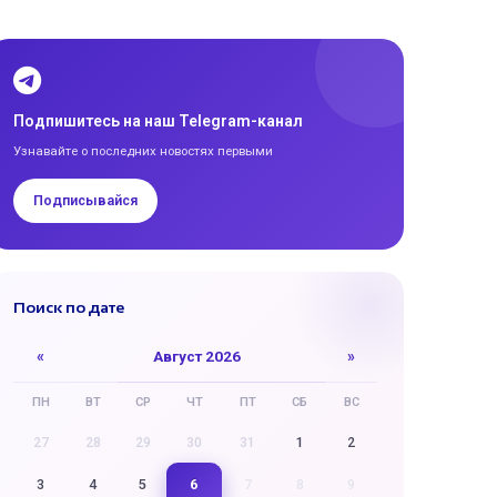
Подпишитесь на наш Telegram-канал
Узнавайте о последних новостях первыми
Подписывайся
Поиск по дате
«
Август 2026
»
ПН
ВТ
СР
ЧТ
ПТ
СБ
ВС
27
28
29
30
31
1
2
6
3
4
5
7
8
9