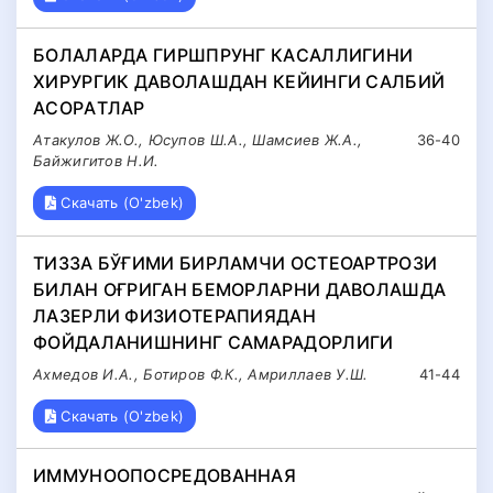
БОЛAЛAРДA ГИРШПРУНГ КAСAЛЛИГИНИ
ХИРУРГИК ДAВОЛAШДAН КЕЙИНГИ СAЛБИЙ
AСОРAТЛAР
Атакулов Ж.О., Юсупов Ш.А., Шамсиев Ж.А.,
36-40
Байжигитов Н.И.
Скачать (O'zbek)
ТИЗЗА БЎҒИМИ БИРЛАМЧИ ОСТEОАРТРОЗИ
БИЛАН ОҒРИГАН БEМОРЛАРНИ ДАВОЛАШДА
ЛАЗEРЛИ ФИЗИОТEРАПИЯДАН
ФОЙДАЛАНИШНИНГ САМАРАДОРЛИГИ
Ахмедов И.А., Ботиров Ф.К., Амриллаев У.Ш.
41-44
Скачать (O'zbek)
ИММУНООПОСРЕДОВАННАЯ