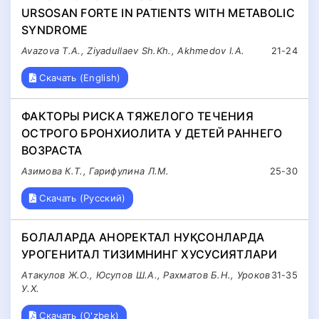
URSOSAN FORTE IN PATIENTS WITH METABOLIC
SYNDROME
Avazova T.A., Ziyadullaev Sh.Kh., Akhmedov I.A.
21-24
Скачать (English)
ФАКТОРЫ РИСКА ТЯЖЕЛОГО ТЕЧЕНИЯ
ОСТРОГО БРОНХИОЛИТА У ДЕТЕЙ РАННЕГО
ВОЗРАСТА
Азимова К.Т., Гарифулина Л.М.
25-30
Скачать (Русский)
БОЛАЛАРДА АНОРЕКТАЛ НУҚСОНЛАРДА
УРОГЕНИТАЛ ТИЗИМНИНГ ХУСУСИЯТЛАРИ
Атакулов Ж.О., Юсупов Ш.А., Рахматов Б.Н., Уроков
31-35
У.Х.
Скачать (O'zbek)