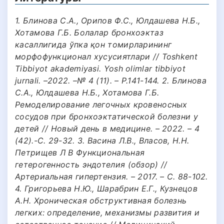
1. Блинова С.А., Орипов Ф.С., Юлдашева Н.Б.,
Хотамова Г.Б. Болалар бронхоэктаз
касаллигида ўпка қон томирларининг
морфофункционал хусусиятлари // Toshkent
Tibbiyot akademiyasi. Yosh olimlar tibbiyot
jurnali. –2022. –№ 4 (11). – Р.141-144. 2. Блинова
С.А., Юлдашева Н.Б., Хотамова Г.Б.
Ремоделирование легочных кровеносных
сосудов при бронхоэктатической болезни у
детей // Новый день в медицине. – 2022. – 4
(42).-С. 29-32. 3. Васина Л.В., Власов, Н.Н.
Петрищев Л В Функциональная
гетерогенность эндотелия (обзор) //
Артериальная гипертензия. – 2017. – С. 88-102.
4. Григорьева Н.Ю., Шарабрин Е.Г., Кузнецов
А.Н. Хроническая обструктивная болезнь
легких: определение, механизмы развития и