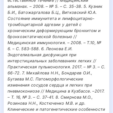
естественное течение // Медицинский
альманах. – 2008. – № 5. – С. 35-38. 5. Кузник
Б.И., Батожаргалова Б.Ц., Витковский Ю.А.
Состояние иммунитета и лимфоцитарно-
тромбоцитарной адгезии у детей с
хроническим деформирующим бронхитом и
бронхоэктатической болезнью //
Медицинская иммунология. – 2008. – Т.10, №
6. – С. 583-588. 6. Леонова Е.И.
Эндотелиальная дисфункция при
интерстициальных заболеваниях легких //
Практическая пульмонология. 2017. – № 3. – С.
66-72. 7. Михайлова Н.Н., Бондарев О.И.,
Бугаева М.С. Патоморфологические
изменения сосудов сердца и легких при
пневмокониозе // Медицина в Кузбассе. –2017.
– T. 16, № 3. – С. 37-41. 8. Смирнова М.О.,
Розинова Н.Н., Костюченко М.В. и др.
Клинические и патогенетические особенности