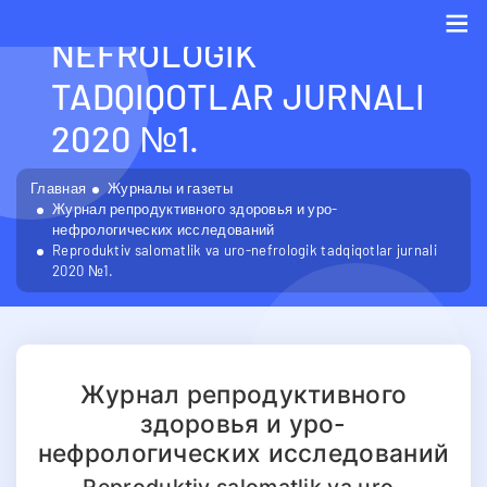
SALOMATLIK VA URO-
NEFROLOGIK
Me
TADQIQOTLAR JURNALI
2020 №1.
Главная
Журналы и газеты
Журнал репродуктивного здоровья и уро-
нефрологических исследований
Reproduktiv salomatlik va uro-nefrologik tadqiqotlar jurnali
2020 №1.
Журнал репродуктивного
здоровья и уро-
нефрологических исследований
Reproduktiv salomatlik va uro-