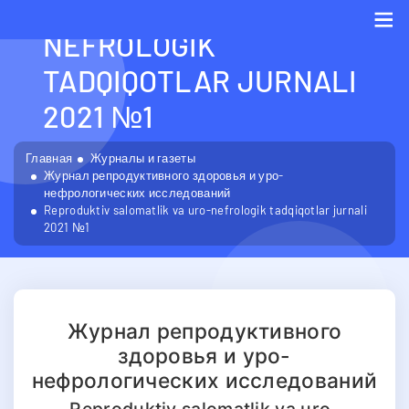
SALOMATLIK VA URO-
NEFROLOGIK
Me
TADQIQOTLAR JURNALI
2021 №1
Главная
Журналы и газеты
Журнал репродуктивного здоровья и уро-
нефрологических исследований
Reproduktiv salomatlik va uro-nefrologik tadqiqotlar jurnali
2021 №1
Журнал репродуктивного
здоровья и уро-
нефрологических исследований
Reproduktiv salomatlik va uro-