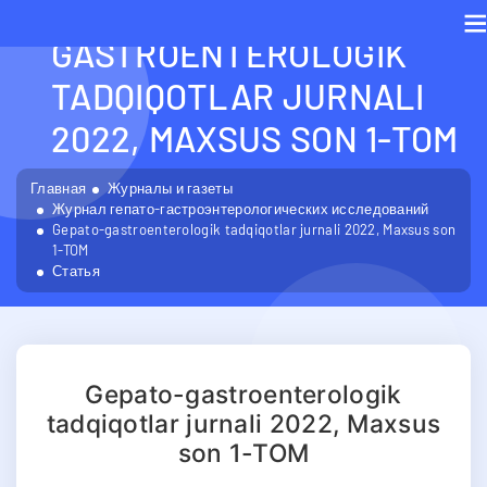
GEPATO-
GASTROENTEROLOGIK
M
TADQIQOTLAR JURNALI
2022, MAXSUS SON 1-TOM
Главная
Журналы и газеты
Журнал гепато-гастроэнтерологических исследований
Gepato-gastroenterologik tadqiqotlar jurnali 2022, Maxsus son
1-TOM
Статья
Gepato-gastroenterologik
tadqiqotlar jurnali 2022, Maxsus
son 1-TOM