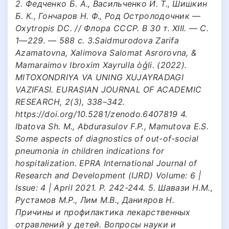
2. Федченко Б. А., Васильченко И. Т., Шишкин
Б. К., Гончаров Н. Ф., Род Остролодочник —
Oxytropis DC. // Флора СССР. В 30 т. XIII. — С.
1—229. — 588 с. 3.Saidmurodova Zarifa
Azamatovna, Xalimova Salomat Asrorovna, &
Mamaraimov Ibroxim Xayrulla òģli. (2022).
MITOXONDRIYA VA UNING XUJAYRADAGI
VAZIFASI. EURASIAN JOURNAL OF ACADEMIC
RESEARCH, 2(3), 338–342.
https://doi.org/10.5281/zenodo.6407819 4.
Ibatova Sh. M., Abdurasulov F.P., Mamutova E.S.
Some aspects of diagnostics of out-of-social
pneumonia in children indications for
hospitalization. EPRA International Journal of
Research and Development (IJRD) Volume: 6 |
Issue: 4 | April 2021. P. 242-244. 5. Шавази Н.М.,
Рустамов М.Р., Лим М.В., Данияров Н.
Причины и профилактика лекарственных
отравлений у детей. Вопросы науки и