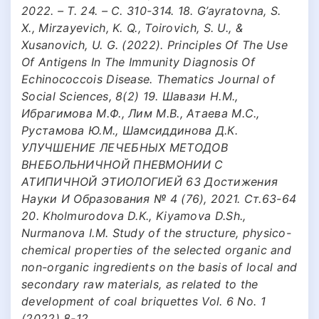
2022. – Т. 24. – С. 310-314. 18. G’ayratovna, S.
X., Mirzayevich, K. Q., Toirovich, S. U., &
Xusanovich, U. G. (2022). Principles Of The Use
Of Antigens In The Immunity Diagnosis Of
Echinococcois Disease. Thematics Journal of
Social Sciences, 8(2) 19. Шавази Н.М.,
Ибрагимова М.Ф., Лим М.В., Атаева М.С.,
Рустамова Ю.М., Шамсиддинова Д.К.
УЛУЧШЕНИЕ ЛЕЧЕБНЫХ МЕТОДОВ
ВНЕБОЛЬНИЧНОЙ ПНЕВМОНИИ С
АТИПИЧНОЙ ЭТИОЛОГИЕЙ 63 Достижения
Науки И Образования № 4 (76), 2021. Ст.63-64
20. Kholmurodova D.K., Kiyamova D.Sh.,
Nurmanova I.M. Study of the structure, physico-
chemical properties of the selected organic and
non-organic ingredients on the basis of local and
secondary raw materials, as related to the
development of coal briquettes Vol. 6 No. 1
(2022) 8-12