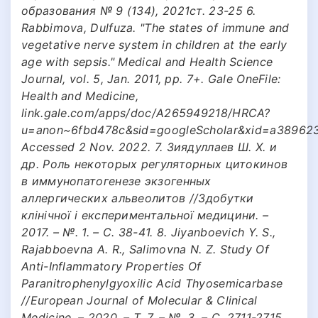
образования № 9 (134), 2021ст. 23-25 6.
Rabbimova, Dulfuza. "The states of immune and
vegetative nerve system in children at the early
age with sepsis." Medical and Health Science
Journal, vol. 5, Jan. 2011, pp. 7+. Gale OneFile:
Health and Medicine,
link.gale.com/apps/doc/A265949218/HRCA?
u=anon~6fbd478c&sid=googleScholar&xid=a389623
Accessed 2 Nov. 2022. 7. Зиядуллаев Ш. Х. и
др. Роль некоторых регуляторных цитокинов
в иммунопатогенезе экзогенных
аллергических альвеолитов //Здобутки
клінічної i експериментальної медицини. –
2017. – №. 1. – С. 38-41. 8. Jiyanboevich Y. S.,
Rajabboevna A. R., Salimovna N. Z. Study Of
Anti-Inflammatory Properties Of
Paranitrophenylgyoxilic Acid Thyosemicarbase
//European Journal of Molecular & Clinical
Medicine. – 2020. – Т. 7. – №. 3. – С. 2711-2715.