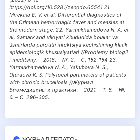
https://doi.org/10.5281/zenodo.65541 21.
Mirekina E. V. et al. Differential diagnostics of
the Crimean hemorrhagic fever and measles at
the modern stage. 22. Yarmukhamedova N. A. et
al. Samarkˌand viloyati khududida bolalar va
ŭsmirlarda parotitli infektsiya kechishining klinik-
epidemiologik khususiyatlari //Problemy biologii
i meditsiny. – 2018. – №. 2. – С. 152-154 23.
Yarmukhamedova N. A., Yakubova N. S.,
Djuraeva K. S. Рolyfocal parameters of patients
with chronic brucellosis //Журнал
Биомедицины и практики. – 2021. – Т. 6. – №.
6. – С. 296-305.
ЖУРНАЛ ГЕПАТО-