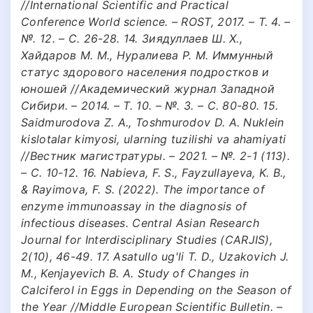
//International Scientific and Practical
Conference World science. – ROST, 2017. – Т. 4. –
№. 12. – С. 26-28. 14. Зиядуллаев Ш. Х.,
Хайдаров М. М., Нуралиева Р. М. Иммунный
статус здорового населения подростков и
юношей //Академический журнал Западной
Сибири. – 2014. – Т. 10. – №. 3. – С. 80-80. 15.
Saidmurodova Z. A., Toshmurodov D. A. Nuklein
kislotalar kimyosi, ularning tuzilishi va ahamiyati
//Вестник магистратуры. – 2021. – №. 2-1 (113).
– С. 10-12. 16. Nabieva, F. S., Fayzullayeva, K. B.,
& Rayimova, F. S. (2022). The importance of
enzyme immunoassay in the diagnosis of
infectious diseases. Central Asian Research
Journal for Interdisciplinary Studies (CARJIS),
2(10), 46-49. 17. Asatullo ug'li T. D., Uzakovich J.
M., Kenjayevich B. A. Study of Changes in
Calciferol in Eggs in Depending on the Season of
the Year //Middle European Scientific Bulletin. –