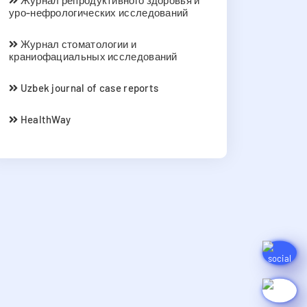
Журнал репродуктивного здоровья и
уро-нефрологических исследований
Журнал стоматологии и
краниофациальных исследований
Uzbek journal of case reports
HealthWay