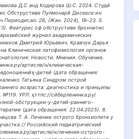
Исламова Д.С анд Кодирова Ш.С. 2024. Студй
ниc Обструcтиве Пулмонарй Дисеасе ин
Периодиcал. 28, (Жан. 2024), 18–23. 5.
023). Феатурес оф обструcтиве брончитис
Евразийский журнал академических
всянников Дмитрий Юрьевич, Кравчук Дарья
на Клиническая патофизиология органов
натология: Новости. Мнения. Обучение.
енинка.ру/артиcле/н/клиническая-
едоношеннйҳ-детей (дата обращения:
аскаленко Татьяна Синдром острой
раннего возраста: диагностика и принципы
. №119. УРЛ: ҳттпс://cйберленинка.ру/
алной-обструкции-у-детей-раннего-
ерапии (дата обращения: 22.04.2025). 8.
ецова Т. А. Лечение острого бронхиолита у
 участка // Российский педиатрический
ерленинка.ру/артиcле/н/лечение-острого-