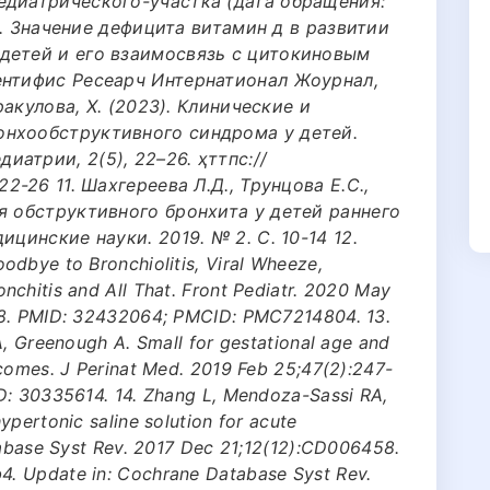
едиатрического-участка (дата обращения:
3). Значение дефицита витамин д в развитии
детей и его взаимосвязь с цитокиновым
ентифиc Ресеарч Интернатионал Жоурнал,
уракулова, Х. (2023). Клинические и
онхообструктивного синдрома у детей.
атрии, 2(5), 22–26. ҳттпс://
2-26 11. Шахгереева Л.Д., Трунцова Е.С.,
я обструктивного бронхита у детей раннего
ицинские науки. 2019. № 2. С. 10-14 12.
odbye to Bronchiolitis, Viral Wheeze,
nchitis and All That. Front Pediatr. 2020 May
18. PMID: 32432064; PMCID: PMC7214804. 13.
A, Greenough A. Small for gestational age and
tcomes. J Perinat Med. 2019 Feb 25;47(2):247-
D: 30335614. 14. Zhang L, Mendoza-Sassi RA,
ypertonic saline solution for acute
atabase Syst Rev. 2017 Dec 21;12(12):CD006458.
. Update in: Cochrane Database Syst Rev.