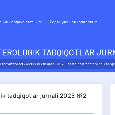
ания к подаче статьи
Редакционная коллегия
EROLOGIK TADQIQOTLAR JURN
астроэнтерологических исследований
Gepato-gastroenterologik tadqiq
k tadqiqotlar jurnali 2025 №2