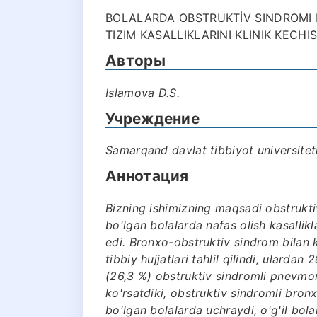
BOLALARDA OBSTRUKTİV SINDROMI 
TIZIM KASALLIKLARINI KLINIK KECHI
Авторы
Islаmova D.S.
Учреждение
Samarqand davlat tibbiyot universitet
Аннотация
Bizning ishimizning maqsadi obstrukt
bo'lgan bolalarda nafas olish kasallikl
edi. Bronxo-obstruktiv sindrom bila
tibbiy hujjatlari tahlil qilindi, ulardan
(26,3 %) obstruktiv sindromli pnevmo
ko'rsatdiki, obstruktiv sindromli br
bo'lgan bolalarda uchraydi, o'g'il bola