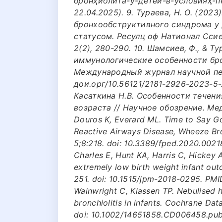
бронҳиолита-у-детей-в-условияҳ-п
22.04.2025). 9. Тураева, Н. О. (202
бронхообструктивного синдрома у 
статусом. Ресулц оф Натионал Сcи
2(2), 280-290. 10. Шамсиев, Ф., & Т
иммунологические особенности бр
Международный журнал научной педи
дои.орг/10.56121/2181-2926-2023-5-2
Касаткина Н.В. Особенности течени
возраста // Научное обозрение. Мед
Douros K, Everard ML. Time to Say Go
Reactive Airways Disease, Wheeze Bro
5;8:218. doi: 10.3389/fped.2020.002
Charles E, Hunt KA, Harris C, Hickey 
extremely low birth weight infant ou
251. doi: 10.1515/jpm-2018-0295. PMI
Wainwright C, Klassen TP. Nebulised h
bronchiolitis in infants. Cochrane D
doi: 10.1002/14651858.CD006458.pub4