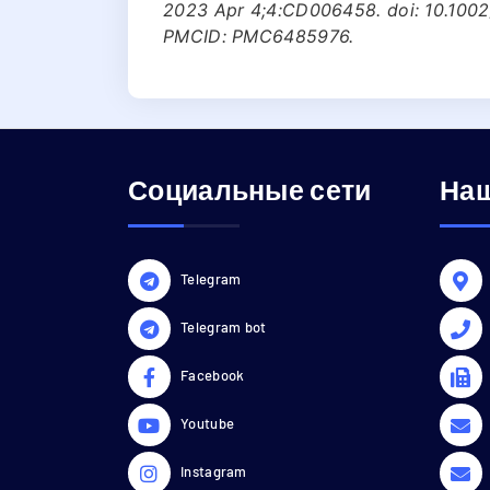
2023 Apr 4;4:CD006458. doi: 10.100
PMCID: PMC6485976.
Социальные сети
Наш
Telegram
Telegram bot
Facebook
Youtube
Instagram