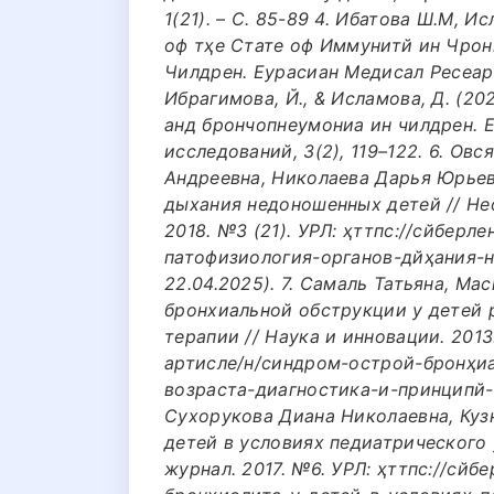
1(21). – С. 85-89 4. Ибатова Ш.М, 
оф тҳе Стате оф Иммунитй ин Чро
Чилдрен. Еурасиан Медиcал Ресеарч 
Ибрагимова, Й., & Исламова, Д. (2
анд брончопнеумониа ин чилдрен. 
исследований, 3(2), 119–122. 6. О
Андреевна, Николаева Дарья Юрьев
дыхания недоношенных детей // Нео
2018. №3 (21). УРЛ: ҳттпс://cйберл
патофизиология-органов-дйҳания-н
22.04.2025). 7. Самаль Татьяна, М
бронхиальной обструкции у детей 
терапии // Наука и инновации. 2013
артиcле/н/синдром-острой-бронҳи
возраста-диагностика-и-принципй-т
Сухорукова Диана Николаевна, Кузн
детей в условиях педиатрического
журнал. 2017. №6. УРЛ: ҳттпс://cйб