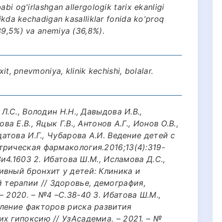
abi og'irlashgan allergologik tarix ekanligi
likda kechadigan kasalliklar fonida ko'proq
(39,5%) va anemiya (36,8%).
xit, pnevmoniya, klinik kechishi, bolalar.
Л.С., Володин Н.Н., Давыдова И.В.,
а Е.В., Яцык Г.В., Антонов А.Г., Ионов О.В.,
датова И.Г., Чубарова А.И. Ведение детей с
рическая фармакология.2016;13(4):319-
3и4.1603 2. Ибатова Ш.М., Исламова Д.С.,
ивный бронхит у детей: Клиника и
терапии // Здоровье, демография,
 2020. – №4 –С.38-40 3. Ибатова Ш.М.,
вление факторов риска развития
х гипоксию // УзAcадемиа. – 2021. – №