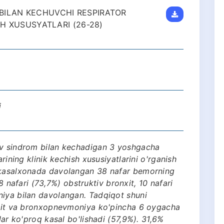
BILAN KECHUVCHI RESPIRATOR
SH XUSUSYATLARI (26-28)
i
iv sindrom bilan kechadigan 3 yoshgacha
arining klinik kechish xususiyatlarini o'rganish
n kasalxonada davolangan 38 nafar bemorning
 28 nafari (73,7%) obstruktiv bronxit, 10 nafari
niya bilan davolangan. Tadqiqot shuni
onxit va bronxopnevmoniya ko'pincha 6 oygacha
lar ko'proq kasal bo'lishadi (57,9%). 31,6%