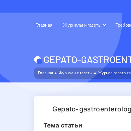
Главная
Журналы и газеты
Требов
GEPATO-GASTROENT
Главная
Журналы и газеты
Журнал гепато-г
Gepato-gastroenterologi
Тема статьи