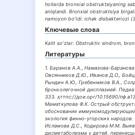
hollarda bronxial obstruktsiyaning sab
aniqlandi. Bronxial obstruktsiya birga
namoyon bo'ldi: ichak disbakteriozi 
Ключевые слова
Kalit so'zlar: Obstruktiv sindrom, bron
Литературы
1. Баранов А.А., Намазова-Баранова 
Овсянников Д.Ю., Иванов Д.О., Бойцов
Рындин А.Ю., Гребенников В.А., Сол
бронхолегочной дисплазией. Педиат
333. ҳттпс://дои.орг/10.15690/пф.в1
Маматкулова Ф.Х. Острый обструкт
обоснование иммуномодулирующей 
экология финно-угорских народов. –
Исламова Д.С., Кодирова М.М. Выя
дисметаболизма у детей, перенесши