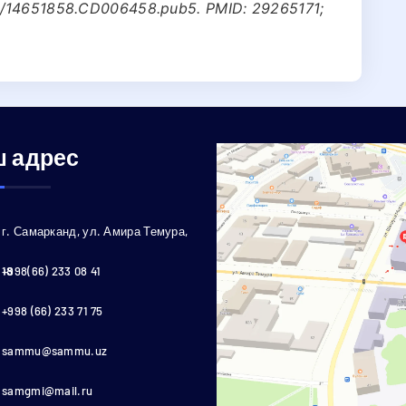
2/14651858.CD006458.pub5. PMID: 29265171;
 адрес
г. Самарканд, ул. Амира Темура,
18
+998(66) 233 08 41
+998 (66) 233 71 75
sammu@sammu.uz
samgmi@mail.ru