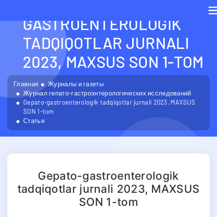
GEPATO-
GASTROENTEROLOGIK
M
TADQIQOTLAR JURNALI
2023, MAXSUS SON 1-TOM
Главная
Журналы и газеты
Журнал гепато-гастроэнтерологических исследований
Gepato-gastroenterologik tadqiqotlar jurnali 2023, MAXSUS
SON 1-tom
Статья
Gepato-gastroenterologik
tadqiqotlar jurnali 2023, MAXSUS
SON 1-tom