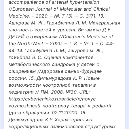
accompanience of arterial hypertension
//European Journal of Molecular and Clinical
Medicine. – 2020. – №. 7 (3). – С. 3171. 13.
Ашурова М. Ж., Гарифулина Л. М. Минеральная
плотность костей и уровень Витамина Д У
ДЕТЕЙ с ожирением //Children's Medicine of
the North-West. – 2020. – Т. 8. – №. 1. – С. 44-
44. 14. Гарифулина Л. М., ашурова м. Ж.,
гойибова н. С. Оценка компонентов
метаболического синдрома у детей с
ожирением //здоровье семьи-будущее
россии. 15. Дильмурадова К. Р. Новые
возможности ноотропной терапии в
педиатрии // ПМ. 2008. №30. URL:
https://cyberleninka.ru/article/n/novye-
vozmozhnosti-nootropnoy-terapii-v-pediatrii
(дата обращения: 02.11.2022). 16.
Дильмурадова К.Р. Характеристика
корреляционных взаимосвязей структурных