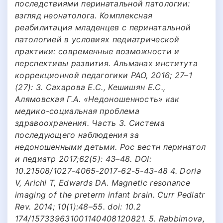
последствиями перинатальной патологии:
взгляд неонатолога. Комплексная
реабилитация младенцев с перинатальной
патологией в условиях педиатрической
практики: современные возможности и
перспективы развития. Альманах института
коррекционной педагогики РАО, 2016; 27–1
(27): 3. Сахарова Е.С., Кешишян Е.С.,
Алямовская Г.А. «Недоношенность» как
медико-социальная проблема
здравоохранения. Часть 3. Система
последующего наблюдения за
недоношенными детьми. Рос вестн перинатол
и педиатр 2017;62(5): 43–48. DOI:
10.21508/1027-4065-2017-62-5-43-48 4. Doria
V, Arichi T, Edwards DA. Magnetic resonance
imaging of the preterm infant brain. Curr Pediatr
Rev. 2014; 10(1):48–55. doi: 10.2
174/157339631001140408120821. 5. Rabbimova,