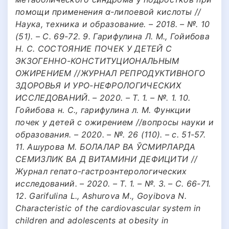
помощи применения α-липоевой кислоты //
Наука, техника и образование. – 2018. – №. 10
(51). – С. 69-72. 9. Гарифулина Л. М., Гойибова
Н. С. СОСТОЯНИЕ ПОЧЕК У ДЕТЕЙ С
ЭКЗОГЕННО-КОНСТИТУЦИОНАЛЬНЫМ
ОЖИРЕНИЕМ //ЖУРНАЛ РЕПРОДУКТИВНОГО
ЗДОРОВЬЯ И УРО-НЕФРОЛОГИЧЕСКИХ
ИССЛЕДОВАНИЙ. – 2020. – Т. 1. – №. 1. 10.
Гойибова н. С., гарифулина л. М. Функции
почек у детей с ожирением //вопросы науки и
образования. – 2020. – №. 26 (110). – с. 51-57.
11. Ашурова М. БОЛАЛАР ВА ЎСМИРЛАРДА
СЕМИЗЛИК ВА Д ВИТАМИНИ ДЕФИЦИТИ //
Журнал гепато-гастроэнтерологических
исследований. – 2020. – Т. 1. – №. 3. – С. 66-71.
12. Garifulina L., Ashurova M., Goyibova N.
Characteristic of the cardiovascular system in
children and adolescents at obesity in