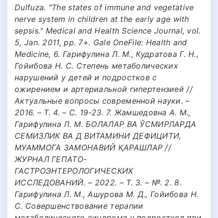
Dulfuza. "The states of immune and vegetative
nerve system in children at the early age with
sepsis." Medical and Health Science Journal, vol.
5, Jan. 2011, pp. 7+. Gale OneFile: Health and
Medicine, 6. Гарифулина Л. М., Кудратова Г. Н.,
Гойибова Н. С. Степень метаболических
нарушений у детей и подростков с
ожирением и артериальной гипертензией //
Актуальные вопросы современной науки. –
2016. – Т. 4. – С. 19-23. 7. Жамшедовна А. M.,
Гарифулина Л. М. БОЛАЛАР ВА ЎСМИРЛАРДА
СЕМИЗЛИК ВА Д ВИТАМИНИ ДЕФИЦИТИ,
МУАММОГА ЗАМОНАВИЙ ҚАРАШЛАР //
ЖУРНАЛ ГЕПАТО-
ГАСТРОЭНТЕРОЛОГИЧЕСКИХ
ИССЛЕДОВАНИЙ. – 2022. – Т. 3. – №. 2. 8.
Гарифулина Л. М., Ашурова М. Д., Гойибова Н.
С. Совершенствование терапии
метаболического синдрома у подростков при