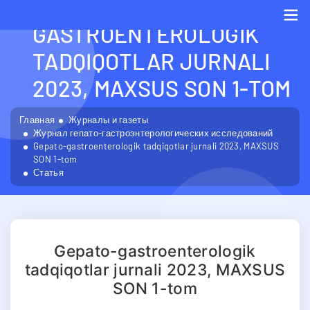
GEPATO-
GASTROENTEROLOGIK
Me
TADQIQOTLAR JURNALI
2023, MAXSUS SON 1-TOM
Главная
Журналы и газеты
Журнал гепато-гастроэнтерологических исследований
Gepato-gastroenterologik tadqiqotlar jurnali 2023, MAXSUS
SON 1-tom
Статья
Gepato-gastroenterologik
tadqiqotlar jurnali 2023, MAXSUS
SON 1-tom