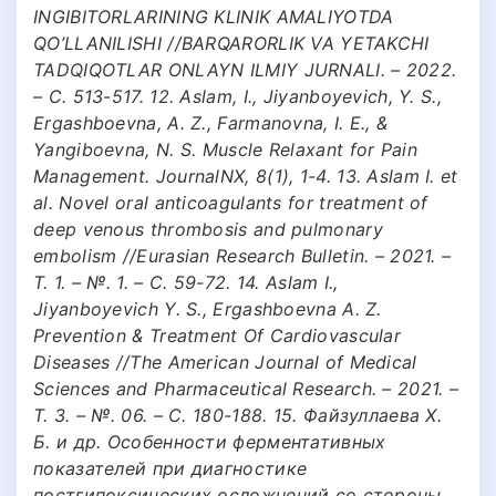
INGIBITORLARINING KLINIK AMALIYOTDA
QO’LLANILISHI //BARQARORLIK VA YETAKCHI
TADQIQOTLAR ONLAYN ILMIY JURNALI. – 2022.
– С. 513-517. 12. Aslam, I., Jiyanboyevich, Y. S.,
Ergashboevna, A. Z., Farmanovna, I. E., &
Yangiboevna, N. S. Muscle Relaxant for Pain
Management. JournalNX, 8(1), 1-4. 13. Aslam I. et
al. Novel oral anticoagulants for treatment of
deep venous thrombosis and pulmonary
embolism //Eurasian Research Bulletin. – 2021. –
Т. 1. – №. 1. – С. 59-72. 14. Aslam I.,
Jiyanboyevich Y. S., Ergashboevna A. Z.
Prevention & Treatment Of Cardiovascular
Diseases //The American Journal of Medical
Sciences and Pharmaceutical Research. – 2021. –
Т. 3. – №. 06. – С. 180-188. 15. Файзуллаева Х.
Б. и др. Особенности ферментативных
показателей при диагностике
постгипоксических осложнений со стороны