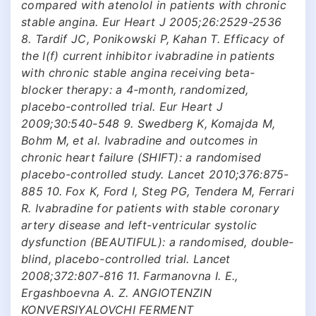
compared with atenolol in patients with chronic
stable angina. Eur Heart J 2005;26:2529-2536
8. Tardif JC, Ponikowski P, Kahan T. Efficacy of
the I(f) current inhibitor ivabradine in patients
with chronic stable angina receiving beta-
blocker therapy: a 4-month, randomized,
placebo-controlled trial. Eur Heart J
2009;30:540-548 9. Swedberg K, Komajda M,
Bohm M, et al. Ivabradine and outcomes in
chronic heart failure (SHIFT): a randomised
placebo-controlled study. Lancet 2010;376:875-
885 10. Fox K, Ford I, Steg PG, Tendera M, Ferrari
R. Ivabradine for patients with stable coronary
artery disease and left-ventricular systolic
dysfunction (BEAUTIFUL): a randomised, double-
blind, placebo-controlled trial. Lancet
2008;372:807-816 11. Farmanovna I. E.,
Ergashboevna A. Z. ANGIOTENZIN
KONVERSIYALOVCHI FERMENT