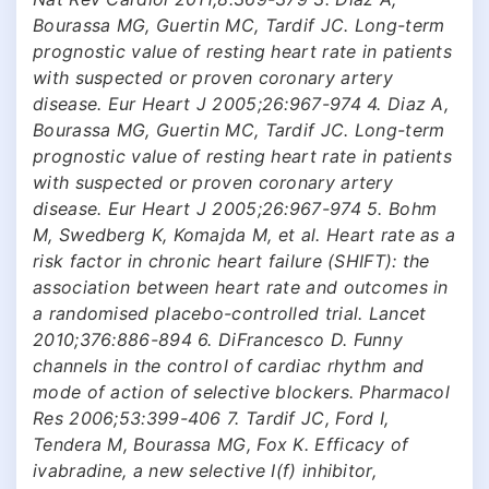
Bourassa MG, Guertin MC, Tardif JC. Long-term
prognostic value of resting heart rate in patients
with suspected or proven coronary artery
disease. Eur Heart J 2005;26:967-974 4. Diaz A,
Bourassa MG, Guertin MC, Tardif JC. Long-term
prognostic value of resting heart rate in patients
with suspected or proven coronary artery
disease. Eur Heart J 2005;26:967-974 5. Bohm
M, Swedberg K, Komajda M, et al. Heart rate as a
risk factor in chronic heart failure (SHIFT): the
association between heart rate and outcomes in
a randomised placebo-controlled trial. Lancet
2010;376:886-894 6. DiFrancesco D. Funny
channels in the control of cardiac rhythm and
mode of action of selective blockers. Pharmacol
Res 2006;53:399-406 7. Tardif JC, Ford I,
Tendera M, Bourassa MG, Fox K. Efficacy of
ivabradine, a new selective I(f) inhibitor,