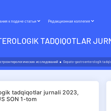
ания к подаче статьи
Редакционная коллегия
EROLOGIK TADQIQOTLAR JURN
астроэнтерологических исследований
Gepato-gastroenterologik tadqi
ik tadqiqotlar jurnali 2023,
S SON 1-tom