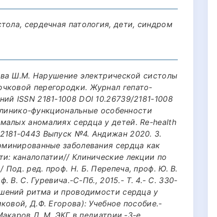
тола, сердечная патология, дети, синдром
това Ш.М. Нарушение электрической систолы
чковой перегородки. Журнал гепато-
ий ISSN 2181-1008 DOI 10.26739/2181-1008
. Клинико-функциональные особенности
малых аномалиях сердца у детей. Re-health
2181-0443 Выпуск №4. Андижан 2020. 3.
ерминированные заболевания сердца как
ти: каналопатии// Клинические лекции по
од. ред. проф. Н. Б. Перепеча, проф. Ю. В.
. В. С. Гуревича.-С-Пб., 2015.- Т. 4.- С. 330-
рушений ритма и проводимости сердца у
ковой, Д.Ф. Егорова): Учебное пособие.-
 Макаров Л. М. ЭКГ в педиатрии.-3-е