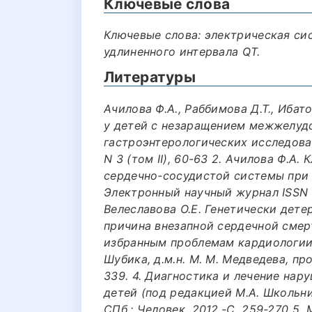
Ключевые слова
Ключевые слова: электрическая сис
удлиненного интервала QT.
Литературы
Ачилова Ф.А., Раббимова Д.Т., Иба
у детей с незаращением межжелудо
гастроэнтерологических исследован
N 3 (том II), 60-63 2. Ачилова Ф.А
сердечно-сосудистой системы при 
Электронный научный журнал ISSN 
Велеславова О.Е. Генетически дет
причина внезапной сердечной смер
избранным проблемам кардиологии/ П
Шубика, д.м.н. М. М. Медведева, проф
339. 4. Диагностика и лечение на
детей (под редакцией М.А. Школьни
СПб.: Человек, 2012.-С. 259-270 5.