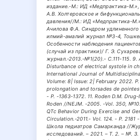
издание.-М.: ИД «Медпрактика-М.», 
А.В. Холтеровское и бифункционал
давления//М.: ИД «Медпрактика-М.», 
Ачилова Ф.А. Синдром удлиненного
илмий-амалий журнал №3-4, Тошкент
Особенности наблюдения пациентов
(случай из практики)/ Г. Э. Сухар
журнал.-2013.-№1(20).- С.111-115. 9. 
Disturbance of electrical systole in c
International Journal of Multidiscipl
Volume: 8| Issue: 2| February 2022. P
prolongation and torsades de pointes 
- Р. -1363-1372. 11. Roden D.M. Drug-
Roden //NEJM. -2005. -Vol. 350, №10. 
QTc Behavior During Exercise and Gen
Circulation.-2011.- Vol. 124. - P. 218
Школа педиатров Самарканда //Жур
исследований. – 2021. – Т. 2. – №. 3.