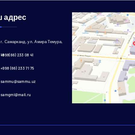
 адрес
г. Самарканд, ул. Амира Темура,
18
+998(66) 233 08 41
+998 (66) 233 71 75
sammu@sammu.uz
samgmi@mail.ru