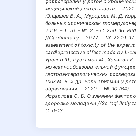
ферротерапии у детей с хроническ
медицинской деятельности. – 2021. –
Юлдашев Б. А., Муродова М. Д. Ко
больных хроническом гломерулонеф
2019. – Т. 16. – №. 2. – С. 250. 16. Ru
//Cardiometry. – 2022. – №. 22.19. 17. 
assessment of toxicity of the experi
cardioprotective effect made by L-carn
Уралов Ш., Рустамов М., Халиков К
мочевинообразовательной функции 
гастроэнтерологических исследований.
Лим М. В. и др. Роль аритмии у де
образования. – 2020. – №. 10 (64). –
Исраилова С. Б. О влиянии фактор
здоровье молодежи //So ‘ngi ilmiy tadq
С. 6-13.