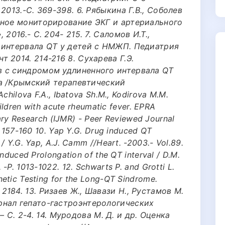
2013.-С. 369-398. 6. Рябыкина Г.В., Соболев
ьное мониторирование ЭКГ и артериального
2016.- С. 204- 215. 7. Саломов И.Т.,
 интервала QT у детей с НМЖП. Педиатрия
 2014. 214-216 8. Сухарева Г.Э.
 с синдромом удлиненного интервала QT
ева /Крымский терапевтический
Achilova F.A., Ibatova Sh.M., Kodirova M.M.
hildren with acute rheumatic fever. EPRA
inary Research (IJMR) - Peer Reviewed Journal
. 157-160 10. Yap Y.G. Drug induced QT
/ Y.G. Yap, A.J. Camm //Heart. -2003.- Vol.89.
Induced Prolongation of the QT interval / D.M.
-P. 1013-1022. 12. Schwarts P. and Grotti L.
etic Testing for the Long-QT Sindrome.
1 - 2184. 13. Ризаев Ж., Шавази Н., Рустамов М.
нал гепато-гастроэнтерологических
 – С. 2-4. 14. Муродова М. Д. и др. Оценка