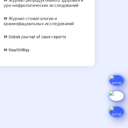
Журнал репродуктивного здоровья и
уро-нефрологических исследований
Журнал стоматологии и
краниофациальных исследований
Uzbek journal of case reports
HealthWay