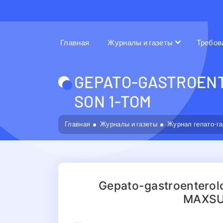
Главная
Журналы и газеты
Требов
GEPATO-GASTROENT
SON 1-TOM
Главная
Журналы и газеты
Журнал гепато-г
Gepato-gastroenterolog
MAXSU