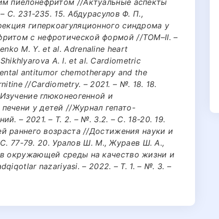
им пиелонефритом //Актуальные аспекты
 С. 231-235. 15. Абдурасулов Ф. П.,
ррекция гиперкоагуляционного синдрома у
ритом с нефротической формой //ТОМ–II. –
denko M. Y. et al. Adrenaline heart
Shikhlyarova A. I. et al. Cardiometric
mental antitumor chemotherapy and the
itine //Cardiometry. – 2021. – №. 18. 18.
. Изучение глюконеогенной и
печени у детей //Журнал гепато-
 – 2021. – Т. 2. – №. 3.2. – С. 18-20. 19.
тей раннего возраста //Достижения науки и
 С. 77-79. 20. Уралов Ш. М., Жураев Ш. А.,
ов окружающей среды на качество жизни и
iqotlar nazariyasi. – 2022. – Т. 1. – №. 3. –