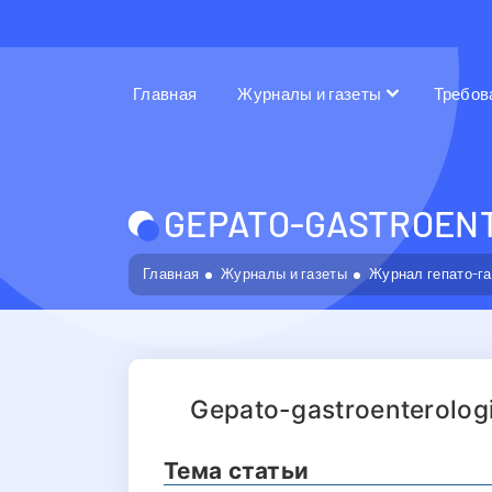
Главная
Журналы и газеты
Требов
GEPATO-GASTROENT
Главная
Журналы и газеты
Журнал гепато-г
Gepato-gastroenterologik
Тема статьи