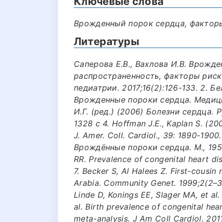
Ключевые слова
Врожденный порок сердца, факторы
Литературы
Саперова Е.В., Вахлова И.В. Врожд
распространенность, факторы риск
педиатрии. 2017;16(2):126-133. 2. Бе
Врожденные пороки сердца. Медицин
И.Г. (ред.) (2006) Болезни сердца.
1328 с 4. Hoffman J.E., Kaplan S. (20
J. Amer. Coll. Cardiol., 39: 1890-190
Врождённые пороки сердца. М., 1955.
RR. Prevalence of congenital heart d
7. Becker S, Al Halees Z. First-cousin
Arabia. Community Genet. 1999;2(2–3)
Linde D, Konings EE, Slager MA, et al.
al. Birth prevalence of congenital he
meta-analysis. J Am Coll Cardiol. 201