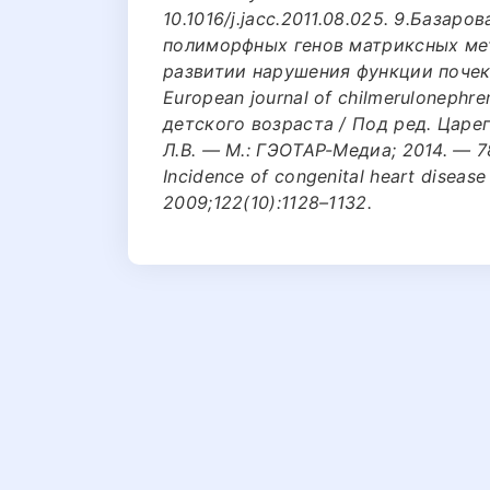
10.1016/j.jacc.2011.08.025. 9.Базаро
полиморфных генов матриксных мет
развитии нарушения функции почек
European journal of chilmerulonephreni
детского возраста / Под ред. Царег
Л.В. — М.: ГЭОТАР-Медиа; 2014. — 784
Incidence of congenital heart disease 
2009;122(10):1128–1132.