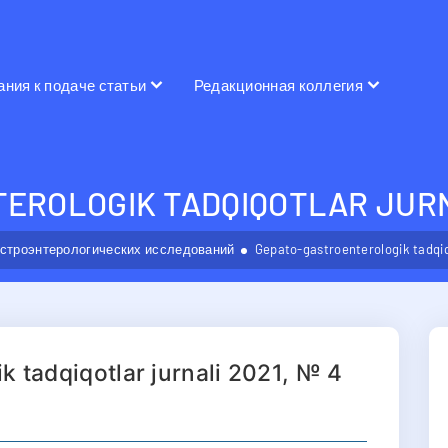
ания к подаче статьи
Редакционная коллегия
EROLOGIK TADQIQOTLAR JURNA
астроэнтерологических исследований
Gepato-gastroenterologik tadqiq
 tadqiqotlar jurnali 2021, № 4