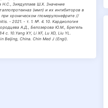
ва Н.С., Зиядуллаев Ш.Х. Значение
аллопротеиназ (ммп) и их ингибиторов в
 при хроническом гломерулонефрите //
tis. - 2021. - т. 1. №. 4. 10. Кардиология
ородцева А.Д., Белозерова Ю.М., Брегель
 с. 10.Yang XY, Li XF, Lu XD, Liu YL.
in Beijing, China. Chin Med J (Engl).