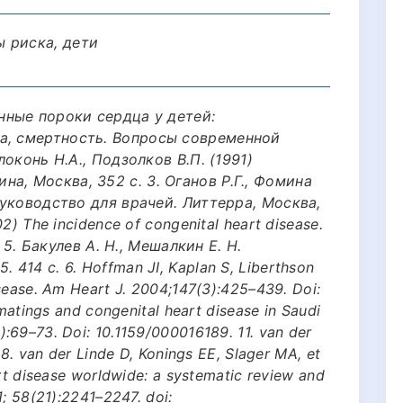
 риска, дети
енные пороки сердца у детей:
а, смертность. Вопросы современной
локонь Н.А., Подзолков В.П. (1991)
а, Москва, 352 с. 3. Оганов Р.Г., Фомина
 Руководство для врачей. Литтерра, Москва,
02) The incidence of congenital heart disease.
0. 5. Бакулев А. Н., Мешалкин Е. Н.
 414 с. 6. Hoffman JI, Kaplan S, Liberthson
isease. Am Heart J. 2004;147(3):425–439. Doi:
 matings and congenital heart disease in Saudi
:69–73. Doi: 10.1159/000016189. 11. van der
 8. van der Linde D, Konings EE, Slager MA, et
art disease worldwide: a systematic review and
1; 58(21):2241–2247. doi: