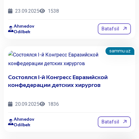
23.09.2025
1538
Ahmedov
Batafsil
Odilbek
sammu.uz
Состоялся I-й Конгресс Евразийской
конфедерации детских хирургов
20.09.2025
1836
Ahmedov
Batafsil
Odilbek