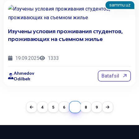
sammu.uz
Изучены условия проживания студентов,
проживающих на съемном жилье
19.09.2025
1333
Ahmedov
Batafsil
Odilbek
7
4
5
6
8
9