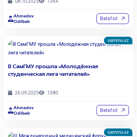
08.10.2025
1364
Ahmedov
Batafsil
Odilbek
sammu.uz
В СамГМУ прошла «Молодёжная
студенческая лига читателей»
26.09.2025
1380
Ahmedov
Batafsil
Odilbek
sammu.uz