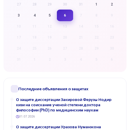
27
28
29
30
31
1
2
6
3
4
5
7
8
9
10
11
12
13
14
15
16
17
18
19
20
21
22
23
24
25
26
27
28
29
30
31
1
2
3
4
5
6
Последние объявления о защитах
О защите диссертации Закировой Ферузы Нодир
кизи на соискание ученой степени доктора
философии (PhD) по медицинским наукам
31.07.2026
О защите диссертации Уразова Нуманжона