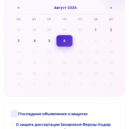
«
Август 2026
»
ПН
ВТ
СР
ЧТ
ПТ
СБ
ВС
27
28
29
30
31
1
2
6
3
4
5
7
8
9
10
11
12
13
14
15
16
17
18
19
20
21
22
23
24
25
26
27
28
29
30
31
1
2
3
4
5
6
Последние объявления о защитах
О защите диссертации Закировой Ферузы Нодир