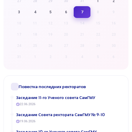
27
28
29
30
31
1
2
7
3
4
5
6
8
9
10
11
12
13
14
15
16
17
18
19
20
21
22
23
24
25
26
27
28
29
30
31
1
2
3
4
5
6
Повестка последних ректоратов
​Заседание 11-го Ученого совета СамГМУ
22.06.2026
​Заседание Совета ректората СамГМУ № 9-10
19.06.2026
​Заседание 10-го Ученого совета СамГМУ