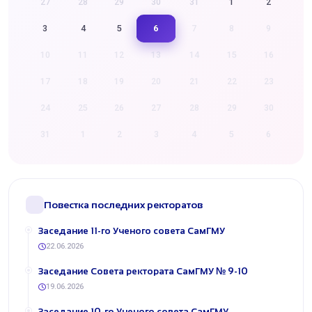
27
28
29
30
31
1
2
6
3
4
5
7
8
9
10
11
12
13
14
15
16
17
18
19
20
21
22
23
24
25
26
27
28
29
30
31
1
2
3
4
5
6
Повестка последних ректоратов
​Заседание 11-го Ученого совета СамГМУ
22.06.2026
​Заседание Совета ректората СамГМУ № 9-10
19.06.2026
​Заседание 10-го Ученого совета СамГМУ