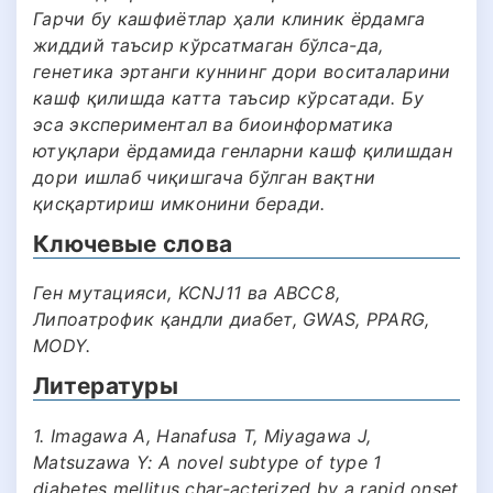
Гарчи бу кашфиётлар ҳали клиник ёрдамга
жиддий таъсир кўрсатмаган бўлса-да,
генетика эртанги куннинг дори воситаларини
кашф қилишда катта таъсир кўрсатади. Бу
эса экспериментал ва биоинформатика
ютуқлари ёрдамида генларни кашф қилишдан
дори ишлаб чиқишгача бўлган вақтни
қисқартириш имконини беради.
Ключевые слова
Ген мутацияси, KCNJ11 ва АВСС8,
Липоатрофик қандли диабет, GWAS, PPARG,
MODY.
Литературы
1. Imagawa A, Hanafusa T, Miyagawa J,
Matsuzawa Y: A novel subtype of type 1
diabetes mellitus char-acterized by a rapid onset