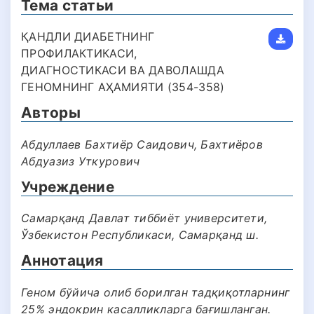
Тема статьи
ҚАНДЛИ ДИАБЕТНИНГ
ПРОФИЛАКТИКАСИ,
ДИАГНОСТИКАСИ ВА ДАВОЛАШДА
ГЕНОМНИНГ АҲАМИЯТИ (354-358)
Авторы
Абдуллаев Бахтиёр Саидович, Бахтиёров
Абдуазиз Уткурович
Учреждение
Самарқанд Давлат тиббиёт университети,
Ўзбекистон Республикаси, Самарқанд ш.
Аннотация
Геном бўйича олиб борилган тадқиқотларнинг
25% эндокрин касалликларга бағишланган.