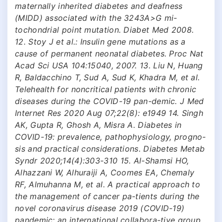
maternally inherited diabetes and deafness
(MIDD) associated with the 3243A>G mi-
tochondrial point mutation. Diabet Med 2008.
12. Stoy J et al.: Insulin gene mutations as a
cause of permanent neonatal diabetes. Proc Nat
Acad Sci USA 104:15040, 2007. 13. Liu N, Huang
R, Baldacchino T, Sud A, Sud K, Khadra M, et al.
Telehealth for noncritical patients with chronic
diseases during the COVID-19 pan-demic. J Med
Internet Res 2020 Aug 07;22(8): e1949 14. Singh
AK, Gupta R, Ghosh A, Misra A. Diabetes in
COVID-19: prevalence, pathophysiology, progno-
sis and practical considerations. Diabetes Metab
Syndr 2020;14(4):303-310 15. Al-Shamsi HO,
Alhazzani W, Alhuraiji A, Coomes EA, Chemaly
RF, Almuhanna M, et al. A practical approach to
the management of cancer pa-tients during the
novel coronavirus disease 2019 (COVID-19)
pandemic: an international collabora-tive group.