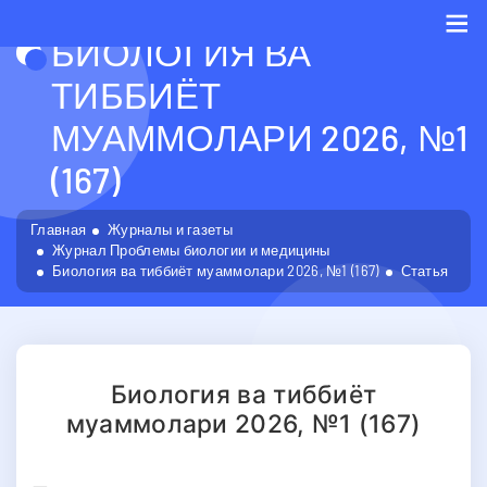
БИОЛОГИЯ ВА
Me
ТИББИЁТ
МУАММОЛАРИ 2026, №1
(167)
Главная
Журналы и газеты
Журнал Проблемы биологии и медицины
Биология ва тиббиёт муаммолари 2026, №1 (167)
Статья
Биология ва тиббиёт
муаммолари 2026, №1 (167)