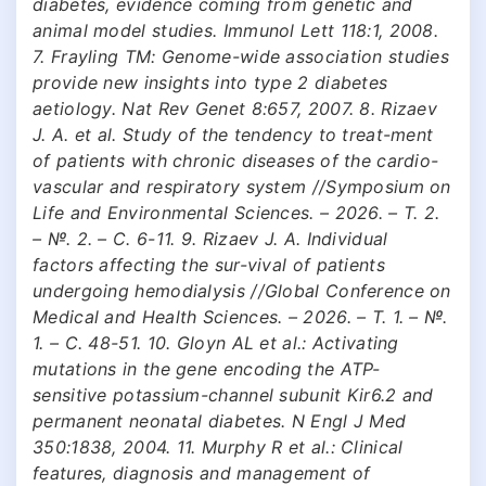
diabetes, evidence coming from genetic and
animal model studies. Immunol Lett 118:1, 2008.
7. Frayling TM: Genome-wide association studies
provide new insights into type 2 diabetes
aetiology. Nat Rev Genet 8:657, 2007. 8. Rizaev
J. A. et al. Study of the tendency to treat-ment
of patients with chronic diseases of the cardio-
vascular and respiratory system //Symposium on
Life and Environmental Sciences. – 2026. – Т. 2.
– №. 2. – С. 6-11. 9. Rizaev J. A. Individual
factors affecting the sur-vival of patients
undergoing hemodialysis //Global Conference on
Medical and Health Sciences. – 2026. – Т. 1. – №.
1. – С. 48-51. 10. Gloyn AL et al.: Activating
mutations in the gene encoding the ATP-
sensitive potassium-channel subunit Kir6.2 and
permanent neonatal diabetes. N Engl J Med
350:1838, 2004. 11. Murphy R et al.: Clinical
features, diagnosis and management of