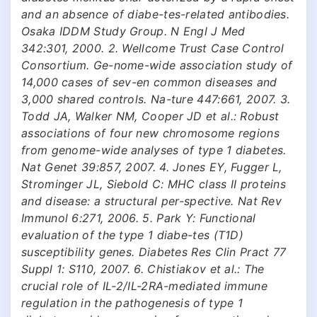
and an absence of diabe-tes-related antibodies.
Osaka IDDM Study Group. N Engl J Med
342:301, 2000. 2. Wellcome Trust Case Control
Consortium. Ge-nome-wide association study of
14,000 cases of sev-en common diseases and
3,000 shared controls. Na-ture 447:661, 2007. 3.
Todd JA, Walker NM, Cooper JD et al.: Robust
associations of four new chromosome regions
from genome-wide analyses of type 1 diabetes.
Nat Genet 39:857, 2007. 4. Jones EY, Fugger L,
Strominger JL, Siebold С: MHC class II proteins
and disease: a structural per-spective. Nat Rev
Immunol 6:271, 2006. 5. Park Y: Functional
evaluation of the type 1 diabe-tes (T1D)
susceptibility genes. Diabetes Res Clin Pract 77
Suppl 1: S110, 2007. 6. Chistiakov et al.: The
crucial role of IL-2/IL-2RA-mediated immune
regulation in the pathogenesis of type 1