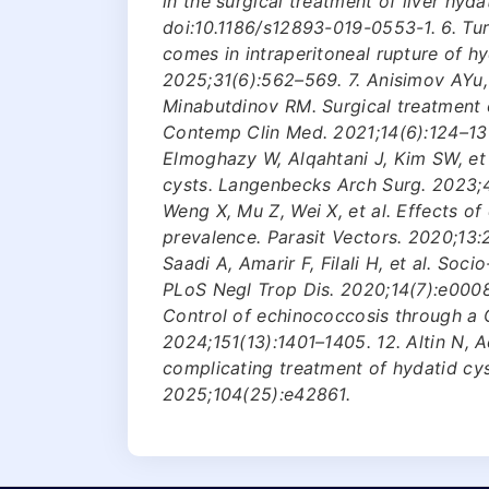
in the surgical treatment of liver hyd
doi:10.1186/s12893-019-0553-1. 6. Tura
comes in intraperitoneal rupture of hy
2025;31(6):562–569. 7. Anisimov AY
Minabutdinov RM. Surgical treatment of
Contemp Clin Med. 2021;14(6):124–13
Elmoghazy W, Alqahtani J, Kim SW, et 
cysts. Langenbecks Arch Surg. 2023;
Weng X, Mu Z, Wei X, et al. Effects
prevalence. Parasit Vectors. 2020;13:
Saadi A, Amarir F, Filali H, et al. So
PLoS Negl Trop Dis. 2020;14(7):e00084
Control of echinococcosis through a 
2024;151(13):1401–1405. 12. Altin N, A
complicating treatment of hydatid cys
2025;104(25):e42861.