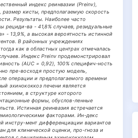
ственный индекс реинвазии (Preinv),
 размер кисты, предполагаемую скорость
сти. Результаты. Наиболее часто
 рециди-ва - 41,8% случаев, резидуальные
а» - 13,9%, а высокая вероятность истинной
иентов. В районных учреждениях
тогда как в областных центрах отмечалась
случаев. Индекс Preinv продемонстрировал
вность (AUC = 0,92), 100% специфич-ность
нно пре-восходя простую модель,
сле операции и предполагаемого времени
ный эхинококкоз печени является
тоянием, в структуре которого
нтационные формы, обуслов-ленные
ьств. Истинная реинвазия встречается
демиологическими факторами. Ин-декс
ый инстру-мент дифференциации вариантов
н для клинической оценки, про-гноза и
иентов с рецидивным эхинококкозом