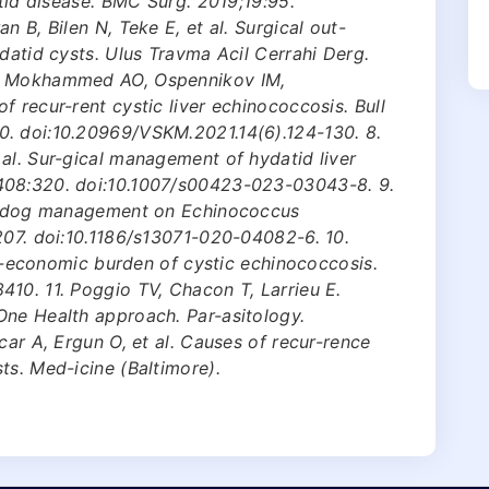
atid disease. BMC Surg. 2019;19:95.
n B, Bilen N, Teke E, et al. Surgical out-
datid cysts. Ulus Travma Acil Cerrahi Derg.
u, Mokhammed AO, Ospennikov IM,
 recur-rent cystic liver echinococcosis. Bull
0. doi:10.20969/VSKM.2021.14(6).124-130. 8.
al. Sur-gical management of hydatid liver
408:320. doi:10.1007/s00423-023-03043-8. 9.
 of dog management on Echinococcus
207. doi:10.1186/s13071-020-04082-6. 10.
cio-economic burden of cystic echinococcosis.
10. 11. Poggio TV, Chacon T, Larrieu E.
One Health approach. Par-asitology.
car A, Ergun O, et al. Causes of recur-rence
ts. Med-icine (Baltimore).