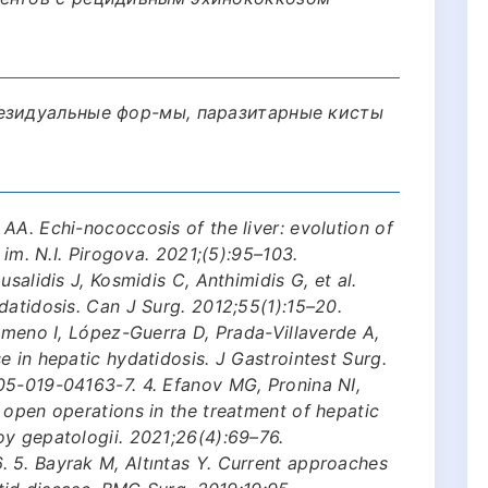
езидуальные фор-мы, паразитарные кисты
AA. Echi-nococcosis of the liver: evolution of
 im. N.I. Pirogova. 2021;(5):95–103.
salidis J, Kosmidis C, Anthimidis G, et al.
datidosis. Can J Surg. 2012;55(1):15–20.
jimeno I, López-Guerra D, Prada-Villaverde A,
e in hepatic hydatidosis. J Gastrointest Surg.
05-019-04163-7. 4. Efanov MG, Pronina NI,
 open operations in the treatment of hepatic
oy gepatologii. 2021;26(4):69–76.
 5. Bayrak M, Altıntas Y. Current approaches