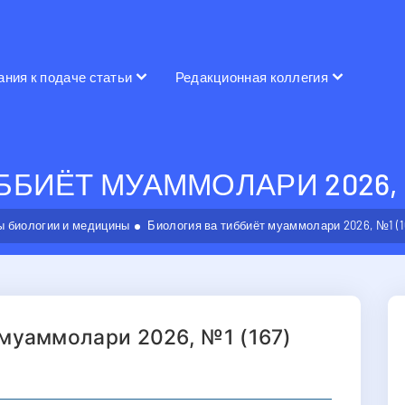
ания к подаче статьи
Редакционная коллегия
БИЁТ МУАММОЛАРИ 2026, №
 биологии и медицины
Биология ва тиббиёт муаммолари 2026, №1 (1
 муаммолари 2026, №1 (167)