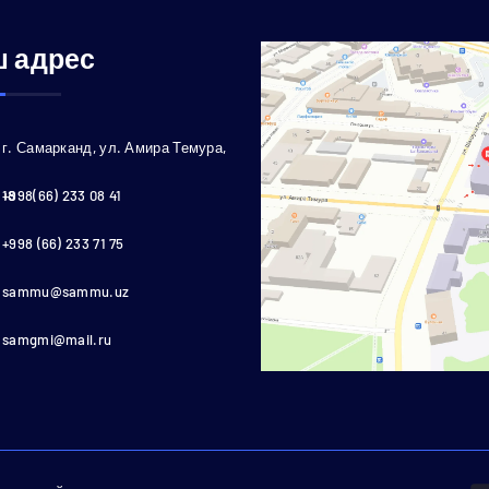
 адрес
г. Самарканд, ул. Амира Темура,
18
+998(66) 233 08 41
+998 (66) 233 71 75
sammu@sammu.uz
samgmi@mail.ru