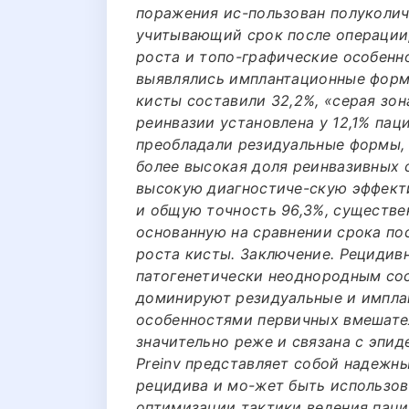
поражения ис-пользован полуколиче
учитывающий срок после операции,
роста и топо-графические особенно
выявлялись имплантационные формы
кисты составили 32,2%, «серая зон
реинвазии установлена у 12,1% пац
преобладали резидуальные формы, 
более высокая доля реинвазивных 
высокую диагностиче-скую эффекти
и общую точность 96,3%, существе
основанную на сравнении срока по
роста кисты. Заключение. Рецидив
патогенетически неоднородным сос
доминируют резидуальные и импла
особенностями первичных вмешател
значительно реже и связана с эпи
Preinv представляет собой надежн
рецидива и мо-жет быть использова
оптимизации тактики ведения пац