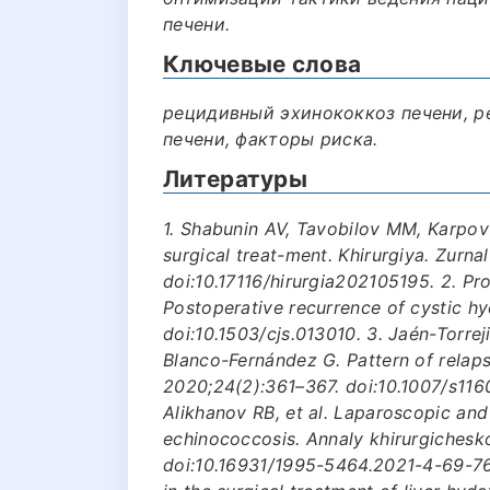
печени.
Ключевые слова
рецидивный эхинококкоз печени, р
печени, факторы риска.
Литературы
1. Shabunin AV, Tavobilov MM, Karpov 
surgical treat-ment. Khirurgiya. Zurnal
doi:10.17116/hirurgia202105195. 2. Prou
Postoperative recurrence of cystic hy
doi:10.1503/cjs.013010. 3. Jaén-Torre
Blanco-Fernández G. Pattern of relaps
2020;24(2):361–367. doi:10.1007/s116
Alikhanov RB, et al. Laparoscopic and
echinococcosis. Annaly khirurgichesk
doi:10.16931/1995-5464.2021-4-69-76.