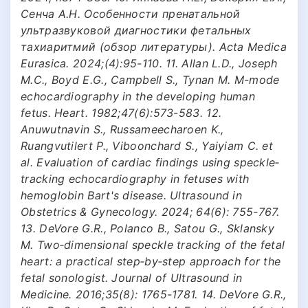
Сенча А.Н. Особенности пренатальной
ультразвуковой диагностики фетальных
тахиаритмий (обзор литературы). Acta Medica
Eurasica. 2024;(4):95-110. 11. Allan L.D., Joseph
M.C., Boyd E.G., Campbell S., Tynan M. M-mode
echocardiography in the developing human
fetus. Heart. 1982;47(6):573-583. 12.
Anuwutnavin S., Russameecharoen K.,
Ruangvutilert P., Viboonchard S., Yaiyiam C. et
al. Evaluation of cardiac findings using speckle‐
tracking echocardiography in fetuses with
hemoglobin Bart's disease. Ultrasound in
Obstetrics & Gynecology. 2024; 64(6): 755-767.
13. DeVore G.R., Polanco B., Satou G., Sklansky
M. Two‐dimensional speckle tracking of the fetal
heart: a practical step‐by‐step approach for the
fetal sonologist. Journal of Ultrasound in
Medicine. 2016;35(8): 1765-1781. 14. DeVore G.R.,