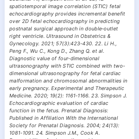
spatiotemporal image correlation (STIC) fetal
echocardiography provides incremental benefit
over 2D fetal echocardiography in predicting
postnatal surgical approach in double‐outlet
right ventricle. Ultrasound in Obstetrics &
Gynecology. 2021; 57(3):423-430. 22. Li H.,
Peng F., Wu C., Kong D., Zhang Q. et al.
Diagnostic value of four-dimensional
ultrasonography with STIC combined with two-
dimensional ultrasonography for fetal cardiac
malformation and chromosomal abnormalities in
early pregnancy. Experimental and Therapeutic
Medicine. 2020; 19(2): 1161-1166. 23. Simpson J.
Echocardiographic evaluation of cardiac
function in the fetus. Prenatal Diagnosis:
Published in Affiliation With the International
Society for Prenatal Diagnosis. 2004; 24(13):
1081-1091. 24. Simpson J.M., Cook A.