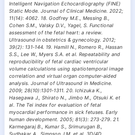
Intelligent Navigation Echocardiography (FINE)
Static Mode. Journal of Clinical Medicine. 2022;
11(14): 4062. 18. Godfrey M.E., Messing B.,
Cohen S.M., Valsky D.V., Yagel, S. Functional
assessment of the fetal heart: a review.
Ultrasound in obstetrics & gynecology. 2012;
39(2): 131-144. 19. Hamill N., Romero R., Hassan
S.S., Lee W., Myers S.A. et al. Repeatability and
reproducibility of fetal cardiac ventricular
volume calculations using spatiotemporal image
correlation and virtual organ computer‐aided
analysis. Journal of Ultrasound in Medicine.
2009; 28(10):1301-1311. 20. Ichizuka K.,
Hasegawa J., Shirato N., Jimbo M., Otsuki K. et
al. The Tei index for evaluation of fetal
myocardial performance in sick fetuses. Early
human development. 2005; 81(3): 273-279. 21.
Karmegaraj B., Kumar S., Srimurugan B.,
Sudhakar A., Simpson J.M. et al. 3D/4D