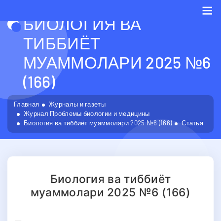
БИОЛОГИЯ ВА
Me
ТИББИЁТ
МУАММОЛАРИ 2025 №6
(166)
Главная
Журналы и газеты
Журнал Проблемы биологии и медицины
Биология ва тиббиёт муаммолари 2025 №6 (166)
Статья
Биология ва тиббиёт
муаммолари 2025 №6 (166)