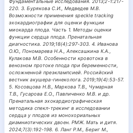
Фундаментальные исследования. 2013;2-1:217-
220. 3. Бурякова С.И., Медведев М.В.
Возможности применения speckle tracking
эхокардиографии для оценки функции
миокарда плода. Часть 1. Методы оценки
функции сердца плода. Пренатальная
диагностика. 2019;18(4):297-303. 4. Иванова
О.Ю., Пономарева Н.А., Алексашкина К.А.,
Кулакова М.В. Особенности кровотока в
венозном протоке плода при беременности,
осложненной преэклампсией. Российский
вестник акушера-гинеколога. 2019;19(4):53-57.
5. Косовцова Н.В., Маркова Т.В., Чумарная
Т.В., Гусарова Е.О., Павличенко М.В. и др.
Пренатальная эхокардиографическая
методика спекл-трекинг в исследовании
сердца у плодов из монохориальных
диамниотических двоен. РМЖ. Мать и дитя.
2024;7(3):192-198. 6. Ланг Р.М., Бериг М.,