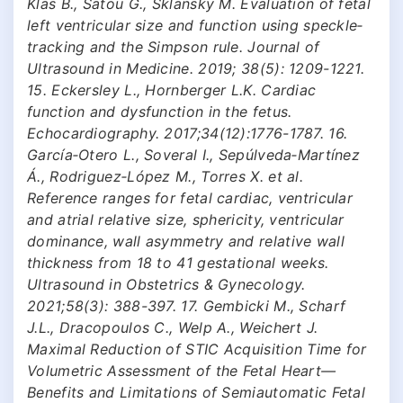
Klas B., Satou G., Sklansky M. Evaluation of fetal
left ventricular size and function using speckle‐
tracking and the Simpson rule. Journal of
Ultrasound in Medicine. 2019; 38(5): 1209-1221.
15. Eckersley L., Hornberger L.K. Cardiac
function and dysfunction in the fetus.
Echocardiography. 2017;34(12):1776-1787. 16.
García‐Otero L., Soveral I., Sepúlveda‐Martínez
Á., Rodriguez‐López M., Torres X. et al.
Reference ranges for fetal cardiac, ventricular
and atrial relative size, sphericity, ventricular
dominance, wall asymmetry and relative wall
thickness from 18 to 41 gestational weeks.
Ultrasound in Obstetrics & Gynecology.
2021;58(3): 388-397. 17. Gembicki M., Scharf
J.L., Dracopoulos C., Welp A., Weichert J.
Maximal Reduction of STIC Acquisition Time for
Volumetric Assessment of the Fetal Heart—
Benefits and Limitations of Semiautomatic Fetal