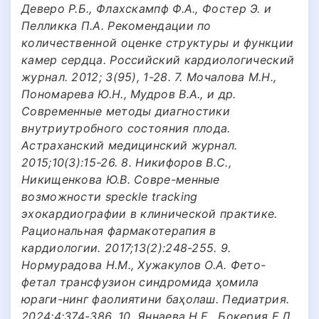
Деверо Р.Б., Флахскампф Ф.А., Фостер Э. и
Пелликка П.А. Рекомендации по
количественной оценке структуры и функции
камер сердца. Российский кардиологический
журнал. 2012; 3(95), 1-28. 7. Мочалова М.Н.,
Пономарева Ю.Н., Мудров В.А., и др.
Современные методы диагностики
внутриутробного состояния плода.
Астраханский медицинский журнал.
2015;10(3):15-26. 8. Никифоров В.С.,
Никищенкова Ю.В. Совре-менные
возможности speckle tracking
эхокардиографии в клинической практике.
Рациональная фармакотерапия в
кардиологии. 2017;13(2):248-255. 9.
Нормурадова Н.М., Хужакулов О.А. Фето-
фетал трансфузион синдромида ҳомила
юраги-нинг фаолиятини баҳолаш. Педиатрия.
2024;4:374-386. 10. Яннаева Н.Е., Бокерия Е.Л.,