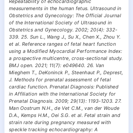
Repeatability of echocardiographic
measurements in the human fetus. Ultrasound in
Obstetrics and Gynecology: The Official Journal
of the International Society of Ultrasound in
Obstetrics and Gynecology. 2002; 20(4): 332-
339. 25. Sun L., Wang J., Su X., Chen X., Zhou Y.
et al. Reference ranges of fetal heart function
using a Modified Myocardial Performance Index:
a prospective multicentre, cross-sectional study.
BMJ open. 2021; 11(7): e049640. 26. Van
Mieghem T., DeKoninck P., Steenhaut P., Deprest,
J. Methods for prenatal assessment of fetal
cardiac function. Prenatal Diagnosis: Published
in Affiliation with the International Society for
Prenatal Diagnosis. 2009; 29(13): 1193-1203. 27.
Мan Oostrum N.H., de Vet C.M., van der Woude
D.A., Kemps H.M., Oei S.G. et al. Fetal strain and
strain rate during pregnancy measured with
speckle tracking echocardiography: A