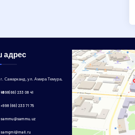
 адрес
г. Самарканд, ул. Амира Темура,
18
+998(66) 233 08 41
+998 (66) 233 71 75
sammu@sammu.uz
samgmi@mail.ru