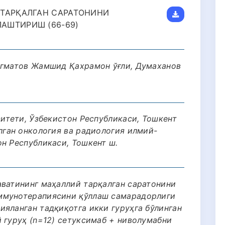
 ТАРҚАЛГАН САРАТОНИНИ
АШТИРИШ (66-69)
игматов Жамшид Қахрамон ўғли, Думаханов
ситети, Ўзбекистон Республикаси, Тошкент
лган онкология ва радиология илмий-
н Республикаси, Тошкент ш.
аватининг маҳаллий тарқалган саратонини
ммунотерапиясини қўллаш самарадорлиги
яланган тадқиқотга икки гуруҳга бўлинган
 гуруҳ (n=12) сетуксимаб + ниволумабни