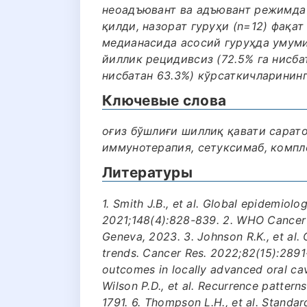
неоадъювант ва адъювант режимда 
қилди, назорат гуруҳи (n=12) фақат
медианасида асосий гуруҳда умумий
йиллик рецидивсиз (72.5% га нисба
нисбатан 63.3%) кўрсаткичларинин
Ключевые слова
оғиз бўшлиғи шиллиқ қавати сарато
иммунотерапия, сетуксимаб, компле
Литературы
1. Smith J.B., et al. Global epidemiolo
2021;148(4):828-839. 2. WHO Cancer 
Geneva, 2023. 3. Johnson R.K., et al. 
trends. Cancer Res. 2022;82(15):2891-
outcomes in locally advanced oral ca
Wilson P.D., et al. Recurrence pattern
1791. 6. Thompson L.H., et al. Standar