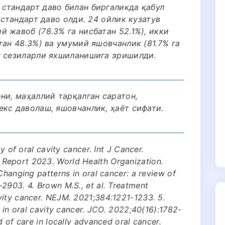
стандарт даво билан биргаликда қабул
 стандарт даво олди. 24 ойлик кузатув
 жавоб (78.3% га нисбатан 52.1%), икки
тан 48.3%) ва умумий яшовчанлик (81.7% га
г сезиларли яхшиланишига эришилди.
ни, маҳаллий тарқалган саратон,
кс даволаш, яшовчанлик, ҳаёт сифати.
gy of oral cavity cancer. Int J Cancer.
Report 2023. World Health Organization.
Changing patterns in oral cancer: a review of
2903. 4. Brown M.S., et al. Treatment
vity cancer. NEJM. 2021;384:1221-1233. 5.
s in oral cavity cancer. JCO. 2022;40(16):1782-
d of care in locally advanced oral cancer.