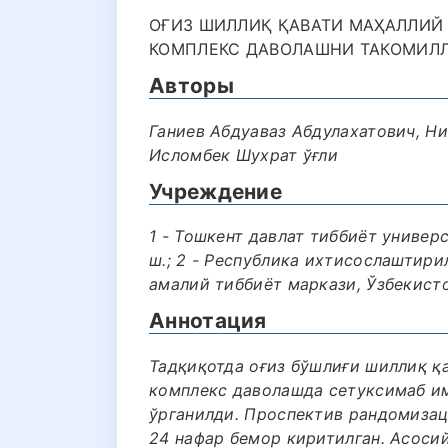
ОҒИЗ ШИЛЛИҚ ҚАВАТИ МАҲАЛЛИЙ
КОМПЛEКС ДАВОЛАШНИ ТАКОМИЛЛ
Авторы
Ганиев Абдуаваз Абдулахатович, Н
Исломбек Шухрат ўғли
Учреждение
1 - Тошкент давлат тиббиёт универ
ш.; 2 - Республика ихтисослаштири
амалий тиббиёт маркази, Ўзбекисто
Аннотация
Тадқиқотда оғиз бўшлиғи шиллиқ қ
комплекс даволашда сетуксимаб и
ўрганилди. Проспектив рандомизаци
24 нафар бемор киритилган. Асосий