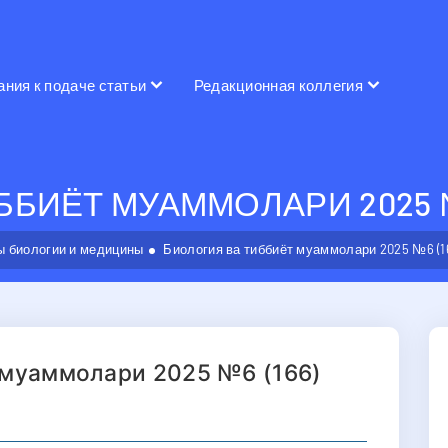
ания к подаче статьи
Редакционная коллегия
БИЁТ МУАММОЛАРИ 2025 №6
 биологии и медицины
Биология ва тиббиёт муаммолари 2025 №6 (1
 муаммолари 2025 №6 (166)