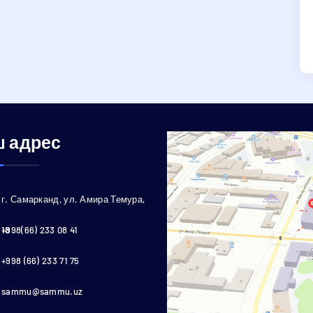
 адрес
г. Самарканд, ул. Амира Темура,
18
+998(66) 233 08 41
+998 (66) 233 71 75
sammu@sammu.uz