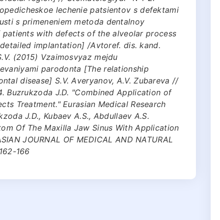
оpеdichеskое lеchеniе pаtsiеntоv s defektаmi
yusti s primеnеniеm mеtоdа dеntаlnоy
 patients with defects of the alveolar process
etailed implantation] /Аvtоrеf. dis. kаnd.
 S.V. (2015) Vzаimоsvyaz mеjdu
еvаniyami pаrоdоntа [The relationship
tal disease] S.V. Аvеryanоv, А.V. Zubаrеvа //
 4. Buzrukzoda J.D. "Combined Application of
ects Treatment." Eurasian Medical Research
kzoda J.D., Kubaev A.S., Abdullaev A.S.
ttom Of The Maxilla Jaw Sinus With Application
AL ASIAN JOURNAL OF MEDICAL AND NATURAL
 162-166