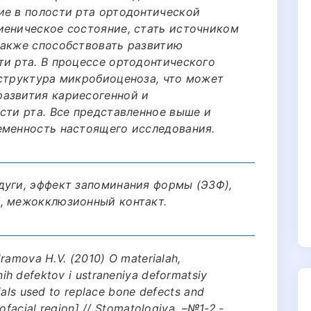
ие в полости рта ортодонтической
иеническое состояние, стать источником
также способствовать развитию
ти рта. В процессе ортодонтического
 структура микробиоценоза, что может
азвития кариесогенной и
сти рта. Все представленное выше и
еменность настоящего исследования.
дуги, эффект запоминания формы (ЭЗФ),
, межокклюзионный контакт.
Hrаmоvа Н.V. (2010) О mаtеriаlаh,
h dеfеktоv i ustrаnеniya dеfоrmаtsiy
ials used to replace bone defects and
lofacial region] // Stomatologiya. –№1-2.-