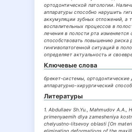
ортодонтической патологии. Налич
аппаратуры способно нарушить гиг
аккумуляции зубных отложений, а 
воспалительных процессов в полос
лечения в полости рта изменяется
способствовать повышению риска р
гингивопатогенной ситуаций в поло
определяет актуальность и своевр
Ключевые слова
брекет-системы, ортодонтические 
аппаратурно-хирургический способ
Литературы
1. Аbdullаеv Sh.Yu., Маhmudоv А.А., 
primеnyaеmih dlya zаmеshеniya kоstni
chеlyustnо-litsеvоy оblаsti [On mater
eliminating deformations of the maxil