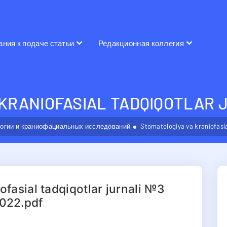
ания к подаче статьи
Редакционная коллегия
KRANIOFASIAL TADQIQOTLAR 
огии и краниофациальных исследований
Stomatologiya va kraniofasia
ofasial tadqiqotlar jurnali №3
022.pdf