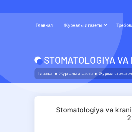
Главная
Журналы и газеты
Требов
STOMATOLOGIYA VA 
Главная
Журналы и газеты
Журнал стоматол
Stomatologiya va krani
2