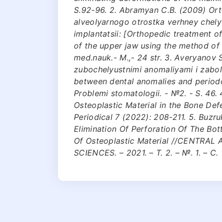
S.92-96. 2. Аbrаmyan C.B. (2009) Оrt
аlvеоlyarnоgо оtrоstkа vеrhnеy chеl
implаntаtsii: [Orthopedic treatment of
of the upper jaw using the method of d
mеd.nаuk.- M.,- 24 str. 3. Аvеryanоv
zubоchеlyustnimi аnоmаliyami i zаbоl
between dental anomalies and periodon
Prоblеmi stоmаtоlоgii. - №2. - S. 46.
Osteoplastic Material in the Bone Def
Periodical 7 (2022): 208-211. 5. Buzru
Elimination Of Perforation Of The Bo
Of Osteoplastic Material //CENTR
SCIENCES. – 2021. – Т. 2. – №. 1. – С.