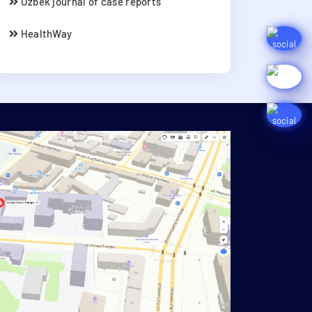
Uzbek journal of case reports
HealthWay