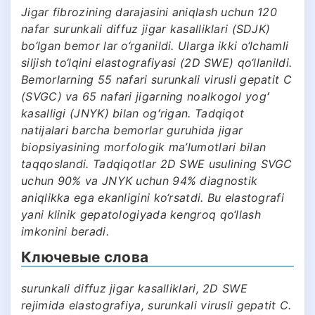
Jigar fibrozining darajasini aniqlash uchun 120
nafar surunkali diffuz jigar kasalliklari (SDJK)
bo‘lgan bemor lar o‘rganildi. Ularga ikki o‘lchamli
siljish to‘lqini elastografiyasi (2D SWE) qo‘llanildi.
Bemorlarning 55 nafari surunkali virusli gepatit C
(SVGС) va 65 nafari jigarning noalkogol yogʻ
kasalligi (JNYK) bilan ogʻrigan. Tadqiqot
natijalari barcha bemorlar guruhida jigar
biopsiyasining morfologik ma’lumotlari bilan
taqqoslandi. Tadqiqotlar 2D SWE usulining SVGС
uchun 90% va JNYK uchun 94% diagnostik
aniqlikka ega ekanligini ko‘rsatdi. Bu elastografi
yani klinik gepatologiyada kengroq qo‘llash
imkonini beradi.
Ключевые слова
surunkali diffuz jigar kasalliklari, 2D SWE
rejimida elastografiya, surunkali virusli gepatit C.